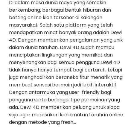
Di dalam masa dunia maya yang semakin
berkembang, berbagai bentuk hiburan dan
betting online kian tersohor di kalangan
masyarakat. Salah satu platform yang telah
mendapatkan minat banyak orang adalah Dewi
4D. Dengan memberikan pengalaman yang unik
dalam dunia taruhan, Dewi 4D sudah mampu
menciptakan lingkungan yang memikat dan
menyenangkan bagi semua pengguna.Dewi 4D
tidak hanya hanya tempat bagi bertaruh, tetapi
juga menghadirkan beraneka fitur menarik yang
membuat sensasi bermain jadi lebih interaktif.
Dengan antarmuka yang user-friendly bagi
pengguna serta berbagai tipe permainan yang
ada, Dewi 4D memberikan peluang untuk siapa
saja agar merasakan kenikmatan taruhan online
dengan metode yang fresh…