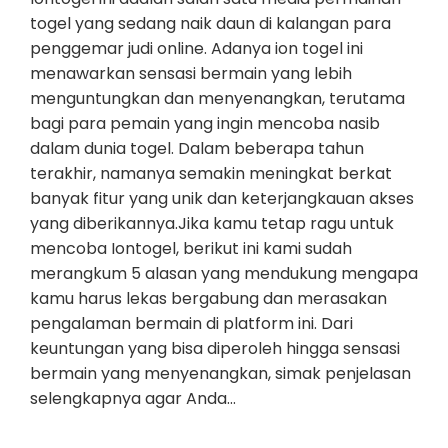
togel yang sedang naik daun di kalangan para
penggemar judi online. Adanya ion togel ini
menawarkan sensasi bermain yang lebih
menguntungkan dan menyenangkan, terutama
bagi para pemain yang ingin mencoba nasib
dalam dunia togel. Dalam beberapa tahun
terakhir, namanya semakin meningkat berkat
banyak fitur yang unik dan keterjangkauan akses
yang diberikannya.Jika kamu tetap ragu untuk
mencoba Iontogel, berikut ini kami sudah
merangkum 5 alasan yang mendukung mengapa
kamu harus lekas bergabung dan merasakan
pengalaman bermain di platform ini. Dari
keuntungan yang bisa diperoleh hingga sensasi
bermain yang menyenangkan, simak penjelasan
selengkapnya agar Anda…