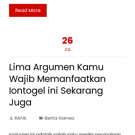
Read More
26
JUL
Lima Argumen Kamu
Wajib Memanfaatkan
Iontogel ini Sekarang
Juga
RAf4L
Berita Games
Iontogel ini adalah salah satu media permainan