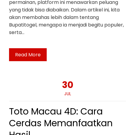
permainan, platform ini menawarkan peluang
yang tidak bisa diabaikan. Dalam artikel ini, kita
akan membahas lebih dalam tentang
Bupatitogel, mengapa ia menjadi begitu populer,
serta…
Read More
30
JUL
Toto Macau 4D: Cara
Cerdas Memanfaatkan