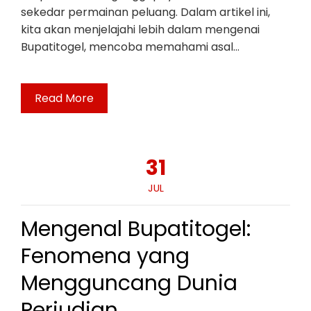
sekedar permainan peluang. Dalam artikel ini,
kita akan menjelajahi lebih dalam mengenai
Bupatitogel, mencoba memahami asal…
Read More
31
JUL
Mengenal Bupatitogel:
Fenomena yang
Mengguncang Dunia
Perjudian