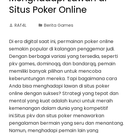
Situs Poker Online
RAf4L
Berita Games
Di era digital saat ini, permainan poker online
semakin popular di kalangan penggemar judi.
Dengan berbagai variasi yang tersedia, seperti
pkv games, dominoqq, dan bandarqq, pemain
memiliki banyak pilihan untuk mencoba
keberuntungan mereka. Tapi bagaimana cara
Anda bisa menghadapi lawan di situs poker
online dengan sukses? Strategi yang tepat dan
mental yang kuat adalah kunci untuk meraih
kemenangan dalam dunia yang kompetitif
ini.Situs pkv dan situs poker menawarkan
pengalaman bermain yang seru dan menantang.
Namun, menghadapi pemain lain yang