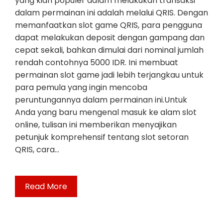
yang kian populer dalam melakukan transaksi
dalam permainan ini adalah melalui QRIS. Dengan
memanfaatkan slot game QRIS, para pengguna
dapat melakukan deposit dengan gampang dan
cepat sekali, bahkan dimulai dari nominal jumlah
rendah contohnya 5000 IDR. Ini membuat
permainan slot game jadi lebih terjangkau untuk
para pemula yang ingin mencoba
peruntungannya dalam permainan ini.Untuk
Anda yang baru mengenal masuk ke alam slot
online, tulisan ini memberikan menyajikan
petunjuk komprehensif tentang slot setoran
QRIS, cara…
Read More