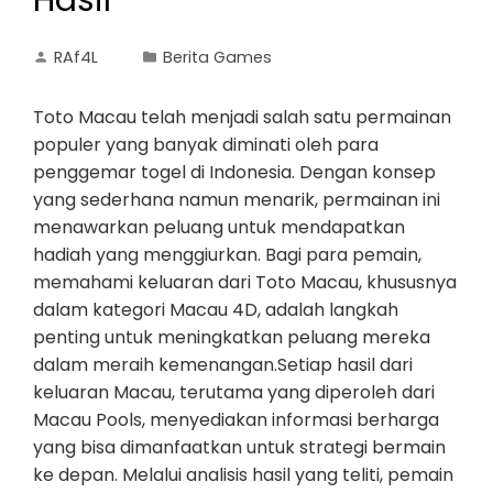
Hasil
RAf4L
Berita Games
Toto Macau telah menjadi salah satu permainan
populer yang banyak diminati oleh para
penggemar togel di Indonesia. Dengan konsep
yang sederhana namun menarik, permainan ini
menawarkan peluang untuk mendapatkan
hadiah yang menggiurkan. Bagi para pemain,
memahami keluaran dari Toto Macau, khususnya
dalam kategori Macau 4D, adalah langkah
penting untuk meningkatkan peluang mereka
dalam meraih kemenangan.Setiap hasil dari
keluaran Macau, terutama yang diperoleh dari
Macau Pools, menyediakan informasi berharga
yang bisa dimanfaatkan untuk strategi bermain
ke depan. Melalui analisis hasil yang teliti, pemain