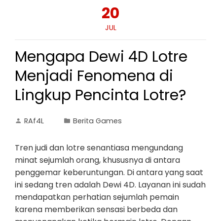
20
JUL
Mengapa Dewi 4D Lotre
Menjadi Fenomena di
Lingkup Pencinta Lotre?
RAf4L
Berita Games
Tren judi dan lotre senantiasa mengundang
minat sejumlah orang, khususnya di antara
penggemar keberuntungan. Di antara yang saat
ini sedang tren adalah Dewi 4D. Layanan ini sudah
mendapatkan perhatian sejumlah pemain
karena memberikan sensasi berbeda dan