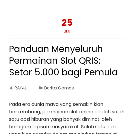
25
JUL
Panduan Menyeluruh
Permainan Slot QRIS:
Setor 5.000 bagi Pemula
RAf4L
Berita Games
Pada era dunia maya yang semakin kian
berkembang, permainan slot online adalah salah
satu opsi hiburan yang banyak diminati oleh
beragam lapisan masyarakat. Salah satu cara