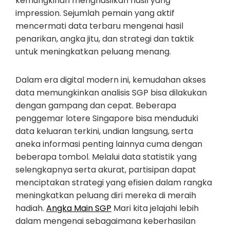
kemungkinan menghasilkan hasil yang
impression. Sejumlah pemain yang aktif
mencermati data terbaru mengenai hasil
penarikan, angka jitu, dan strategi dan taktik
untuk meningkatkan peluang menang.
Dalam era digital modern ini, kemudahan akses
data memungkinkan analisis SGP bisa dilakukan
dengan gampang dan cepat. Beberapa
penggemar lotere Singapore bisa menduduki
data keluaran terkini, undian langsung, serta
aneka informasi penting lainnya cuma dengan
beberapa tombol. Melalui data statistik yang
selengkapnya serta akurat, partisipan dapat
menciptakan strategi yang efisien dalam rangka
meningkatkan peluang diri mereka di meraih
hadiah.
Angka Main SGP
Mari kita jelajahi lebih
dalam mengenai sebagaimana keberhasilan