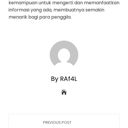
kemampuan untuk mengerti dan memanfaatkan
informasi yang ada, membuatnya semakin
menarik bagi para penggila.
By RAf4L
PREVIOUS POST