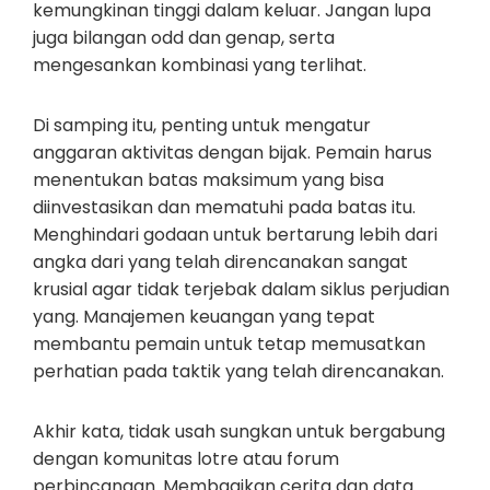
kemungkinan tinggi dalam keluar. Jangan lupa
juga bilangan odd dan genap, serta
mengesankan kombinasi yang terlihat.
Di samping itu, penting untuk mengatur
anggaran aktivitas dengan bijak. Pemain harus
menentukan batas maksimum yang bisa
diinvestasikan dan mematuhi pada batas itu.
Menghindari godaan untuk bertarung lebih dari
angka dari yang telah direncanakan sangat
krusial agar tidak terjebak dalam siklus perjudian
yang. Manajemen keuangan yang tepat
membantu pemain untuk tetap memusatkan
perhatian pada taktik yang telah direncanakan.
Akhir kata, tidak usah sungkan untuk bergabung
dengan komunitas lotre atau forum
perbincangan. Membagikan cerita dan data