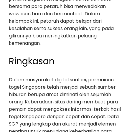
bersama para petaruh bisa menyediakan
wawasan baru dan bermanfaat. Dalam
kelompok ini, petaruh dapat belajar dari
kesalahan serta sukses orang lain, yang pada
gilirannya bisa meningkatkan peluang
kemenangan.
Ringkasan
Dalam masyarakat digital saat ini, permainan
togel Singapore telah menjadi sebuah sumber
hiburan berupa amat diminati oleh sejumlah
orang. Keberadaan situs daring membuat para
pemain dapat mengakses informasi terkait hasil
togel Singapore dengan cepat dan cepat. Data
SGP yang lengkap dan akurat menjadi elemen
penting untuk menunjang keberhasilan para