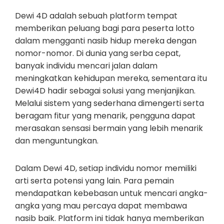
Dewi 4D adalah sebuah platform tempat
memberikan peluang bagi para peserta lotto
dalam mengganti nasib hidup mereka dengan
nomor-nomor. Di dunia yang serba cepat,
banyak individu mencari jalan dalam
meningkatkan kehidupan mereka, sementara itu
Dewi4D hadir sebagai solusi yang menjanjikan.
Melalui sistem yang sederhana dimengerti serta
beragam fitur yang menarik, pengguna dapat
merasakan sensasi bermain yang lebih menarik
dan menguntungkan.
Dalam Dewi 4D, setiap individu nomor memiliki
arti serta potensi yang lain. Para pemain
mendapatkan kebebasan untuk mencari angka-
angka yang mau percaya dapat membawa
nasib baik. Platform ini tidak hanya memberikan