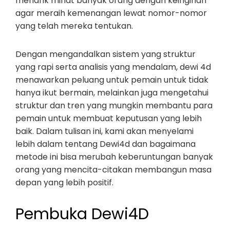
menarik minat banyak orang dengan keinginan
agar meraih kemenangan lewat nomor-nomor
yang telah mereka tentukan.
Dengan mengandalkan sistem yang struktur
yang rapi serta analisis yang mendalam, dewi 4d
menawarkan peluang untuk pemain untuk tidak
hanya ikut bermain, melainkan juga mengetahui
struktur dan tren yang mungkin membantu para
pemain untuk membuat keputusan yang lebih
baik. Dalam tulisan ini, kami akan menyelami
lebih dalam tentang Dewi4d dan bagaimana
metode ini bisa merubah keberuntungan banyak
orang yang mencita-citakan membangun masa
depan yang lebih positif.
Pembuka Dewi4D