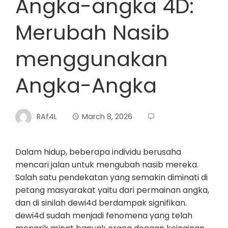
Angka-angka 4D:
Merubah Nasib
menggunakan
Angka-Angka
RAf4L
March 8, 2026
Dalam hidup, beberapa individu berusaha
mencari jalan untuk mengubah nasib mereka.
Salah satu pendekatan yang semakin diminati di
petang masyarakat yaitu dari permainan angka,
dan di sinilah dewi4d berdampak signifikan.
dewi4d sudah menjadi fenomena yang telah