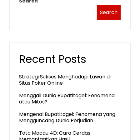
Search
Search
Recent Posts
Strategi Sukses Menghadapi Lawan di
Situs Poker Online
Menggali Dunia Bupatitogel: Fenomena
atau Mitos?
Mengenal Bupatitogel: Fenomena yang
Mengguncang Dunia Perjudian
Toto Macau 4D: Cara Cerdas
Memanfaatkan Hasil