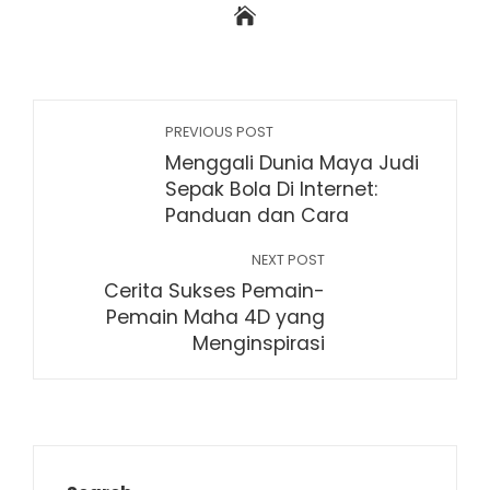
PREVIOUS POST
Menggali Dunia Maya Judi
Sepak Bola Di Internet:
Panduan dan Cara
NEXT POST
Cerita Sukses Pemain-
Pemain Maha 4D yang
Menginspirasi