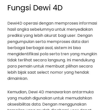
Fungsi Dewi 4D
Dewi4D operasi dengan memproses informasi
hasil angka sebelumnya untuk menyediakan
prediksi yang lebih akurat bagi user. Dengan
pengumpulan serta memproses data dari
berbagai berbagai asal, sistem ini bisa
mengidentifikasi pola serta tren yang mungkin
tidak terlihat secara langsung. Ini mendukung
para pemain untuk membuat pilihan secara
lebih bijak saat select nomor yang hendak
dimainkan.
Kemudian, Dewi 4D menawarkan antarmuka
yang mudah digunakan untuk memudahkan
aksesibilitas data. Dengan menggunakan