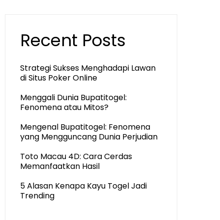
Recent Posts
Strategi Sukses Menghadapi Lawan
di Situs Poker Online
Menggali Dunia Bupatitogel:
Fenomena atau Mitos?
Mengenal Bupatitogel: Fenomena
yang Mengguncang Dunia Perjudian
Toto Macau 4D: Cara Cerdas
Memanfaatkan Hasil
5 Alasan Kenapa Kayu Togel Jadi
Trending