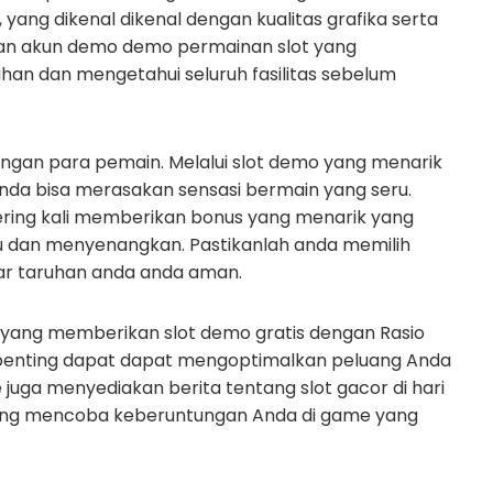
, yang dikenal dikenal dengan kualitas grafika serta
an akun demo demo permainan slot yang
n dan mengetahui seluruh fasilitas sebelum
alangan para pemain. Melalui slot demo yang menarik
da bisa merasakan sensasi bermain yang seru.
 sering kali memberikan bonus yang menarik yang
dan menyenangkan. Pastikanlah anda memilih
gar taruhan anda anda aman.
s yang memberikan slot demo gratis dengan Rasio
 penting dapat dapat mengoptimalkan peluang Anda
juga menyediakan berita tentang slot gacor di hari
ngsung mencoba keberuntungan Anda di game yang