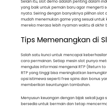
Selain itu, slot demo adalah penting dalam i
yang baik untuk pemain baru agar mengerti 
nyata. Seiring dengan banyaknya pilihan sl
mudah menemukan game yang sesuai untuk ke
mereka merasa lebih nyaman waktu di akhir 
Tips Memenangkan di Sl
Salah satu kunci untuk mencapai keberhasilan
cara permainan. Setiap mesin slot punya met
mengulas informasi mengenai RTP (Return to P
RTP yang tinggi bisa meningkatkan kemungk
opsi istimewa seperti free spins dan bonus y
memberikan keuntungan tambahan.
Menyusun keuangan dengan bijak sekali juga 
bersedia untuk bermain dan tetap mencermati 