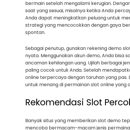
bermain setelah mengalami kerugian. Deng
saat yang sesuai, misalnya ketika Anda perca
Anda dapat meningkatkan peluang untuk men
strategi yang mencocokkan dengan gaya ber
spontan.
Sebagai penutup, gunakan rekening demo slo
nyata. Menggunakan akun demo, Anda bisa 
ancaman kehilangan uang. Ujilah berbagai je
paling cocok untuk Anda. Setelah mendapatkan
online terpercaya dengan taruhan yang pas. D
untuk menang di permainan slot online yang a
Rekomendasi Slot Perc
Banyak situs yang memberikan slot demo te
mencoba bermacam-macam jenis permainan 