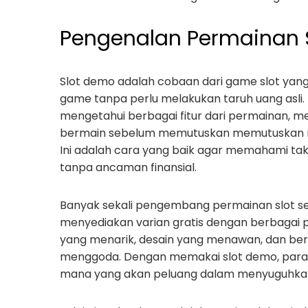
Pengenalan Permainan 
Slot demo adalah cobaan dari game slot ya
game tanpa perlu melakukan taruh uang asli
mengetahui berbagai fitur dari permainan,
bermain sebelum memutuskan memutuskan m
Ini adalah cara yang baik agar memahami ta
tanpa ancaman finansial.
Banyak sekali pengembang permainan slot sep
menyediakan varian gratis dengan berbagai p
yang menarik, desain yang menawan, dan be
menggoda. Dengan memakai slot demo, para 
mana yang akan peluang dalam menyuguhkan 