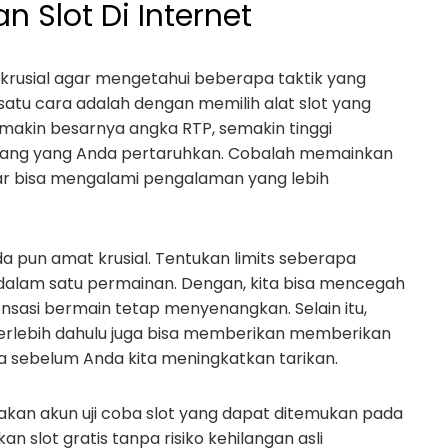
n Slot Di Internet
 krusial agar mengetahui beberapa taktik yang
atu cara adalah dengan memilih alat slot yang
emakin besarnya angka RTP, semakin tinggi
ang yang Anda pertaruhkan. Cobalah memainkan
agar bisa mengalami pengalaman yang lebih
 pun amat krusial. Tentukan limits seberapa
dalam satu permainan. Dengan, kita bisa mencegah
nsasi bermain tetap menyenangkan. Selain itu,
terlebih dahulu juga bisa memberikan memberikan
a sebelum Anda kita meningkatkan tarikan.
akan akun uji coba slot yang dapat ditemukan pada
an slot gratis tanpa risiko kehilangan asli