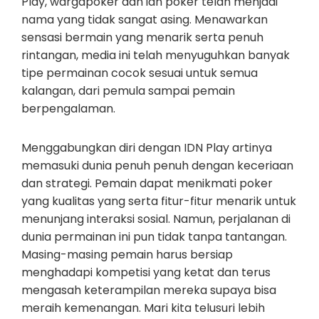
Play, wargapoker dan idn poker telah menjadi
nama yang tidak sangat asing. Menawarkan
sensasi bermain yang menarik serta penuh
rintangan, media ini telah menyuguhkan banyak
tipe permainan cocok sesuai untuk semua
kalangan, dari pemula sampai pemain
berpengalaman.
Menggabungkan diri dengan IDN Play artinya
memasuki dunia penuh penuh dengan keceriaan
dan strategi. Pemain dapat menikmati poker
yang kualitas yang serta fitur-fitur menarik untuk
menunjang interaksi sosial. Namun, perjalanan di
dunia permainan ini pun tidak tanpa tantangan.
Masing-masing pemain harus bersiap
menghadapi kompetisi yang ketat dan terus
mengasah keterampilan mereka supaya bisa
meraih kemenangan. Mari kita telusuri lebih