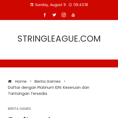
Skip
Sunday, August 9
09:43:18
to
content
STRINGLEAGUE.COM
Home
Berita Games
Daftar dengan Platinum IDN: Keseruan dan
Tantangan Tersedia
BERITA GAMES