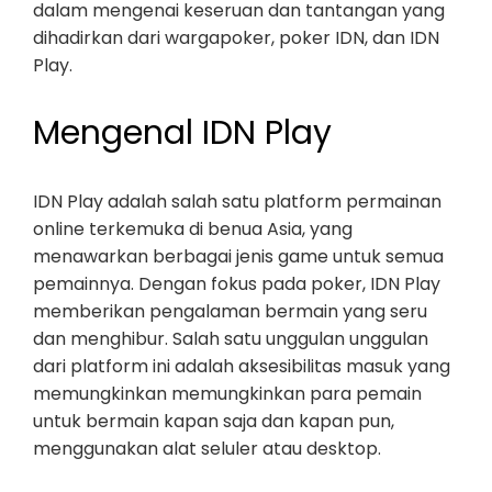
dalam mengenai keseruan dan tantangan yang
dihadirkan dari wargapoker, poker IDN, dan IDN
Play.
Mengenal IDN Play
IDN Play adalah salah satu platform permainan
online terkemuka di benua Asia, yang
menawarkan berbagai jenis game untuk semua
pemainnya. Dengan fokus pada poker, IDN Play
memberikan pengalaman bermain yang seru
dan menghibur. Salah satu unggulan unggulan
dari platform ini adalah aksesibilitas masuk yang
memungkinkan memungkinkan para pemain
untuk bermain kapan saja dan kapan pun,
menggunakan alat seluler atau desktop.