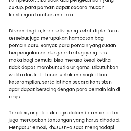
kompetitor. Jika tidak ada pengetahuan yang
cukup, para pemain dapat secara mudah
kehilangan taruhan mereka.
Di samping itu, kompetisi yang ketat di platform
tersebut juga merupakan hambatan bagi
pemain baru. Banyak para pemain yang sudah
berpengalaman dengan strategi yang baik,
maka bagi pemula, bisa merasa kesal ketika
tidak dapat membuntuti alur game. Dibutuhkan
waktu dan ketekunan untuk meningkatkan
keterampilan, serta latihan secara konsisten
agar dapat bersaing dengan para pemain lain di
meja.
Terakhir, aspek psikologis dalam bermain poker
juga merupakan tantangan yang harus dihadapi.
Mengatur emosi, khususnya saat menghadapi