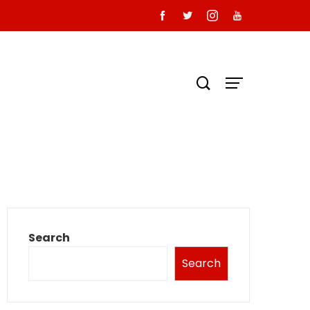
Search
Search