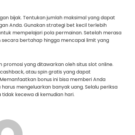
ngan bijak. Tentukan jumlah maksimal yang dapat
 Anda. Gunakan strategi bet kecil terlebih
0, untuk mempelajari pola permainan. Setelah merasa
n secara bertahap hingga mencapai limit yang
 promosi yang ditawarkan oleh situs slot online.
ashback, atau spin gratis yang dapat
emanfaatkan bonus ini bisa memberi Anda
harus mengeluarkan banyak uang. Selalu periksa
 tidak kecewa di kemudian hari.