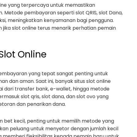
online yang terpercaya untuk memastikan
Metode pembayaran seperti slot QRIS, slot Dana,
si, meningkatkan kenyamanan bagi pengguna.
 jika slot online terus menarik perhatian pemain
lot Online
 pembayaran yang tepat sangat penting untuk
dan aman. Saat ini, banyak situs slot online
dari transfer bank, e-wallet, hingga metode
masuk slot qris, slot dana, dan slot ovo yang
oran dan penarikan dana.
 bet kecil, penting untuk memilih metode yang
an peluang untuk menyetor dengan jumlah kecil
gga memberi fleksibilitas kepada pemain baru untuk