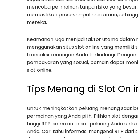
mencoba permainan tanpa risiko yang besar.
memastikan proses cepat dan aman, sehing
mereka.
Keamanan juga menjadi faktor utama dalam 
menggunakan situs slot online yang memiliki
transaksi keuangan Anda terlindungi. Denga
pembayaran yang sesuai, pemain dapat men
slot online.
Tips Menang di Slot Onli
Untuk meningkatkan peluang menang saat ber
permainan yang Anda pilih. Pilihlah slot denga
tinggi RTP, semakin besar peluang Anda unt
Anda. Cari tahu informasi mengenai RTP dari