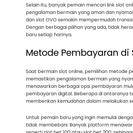
Selain itu, banyak pemain mencari link slot 
pengalaman bermain yang aman dan nyaman. 
dan slot OVO semakin mempermudah transak
Dengan berbagai pilihan yang ada, tidak heran
baru setiap harinya.
Metode Pembayaran di S
Saat bermain slot online, pemilihan metode
memastikan pengalaman bermain yang nyaman 
menawarkan berbagai opsi pembayaran mulai 
pembayaran digital. Beberapa di antaranya ter
memberikan kemudahan dalam melakukan set
Untuk pemain baru yang ingin memulai dengan
tidak membebani. Banyak platform menawark
seperti slot bet 100 atau slot bet 200, sehin