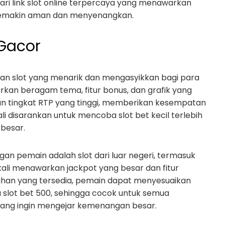
ri link slot online terpercaya yang menawarkan
 semakin aman dan menyenangkan.
 Gacor
ihan slot yang menarik dan mengasyikkan bagi para
rkan beragam tema, fitur bonus, dan grafik yang
n tingkat RTP yang tinggi, memberikan kesempatan
ali disarankan untuk mencoba slot bet kecil terlebih
 besar.
gan pemain adalah slot dari luar negeri, termasuk
g kali menawarkan jackpot yang besar dan fitur
lihan yang tersedia, pemain dapat menyesuaikan
ga slot bet 500, sehingga cocok untuk semua
yang ingin mengejar kemenangan besar.