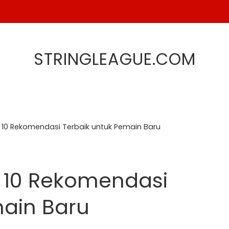
STRINGLEAGUE.COM
e: 10 Rekomendasi Terbaik untuk Pemain Baru
e: 10 Rekomendasi
main Baru