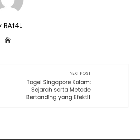
y RAf4L
NEXT POST
Togel Singapore Kolam:
Sejarah serta Metode
Bertanding yang Efektif