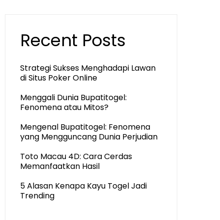
Recent Posts
Strategi Sukses Menghadapi Lawan
di Situs Poker Online
Menggali Dunia Bupatitogel:
Fenomena atau Mitos?
Mengenal Bupatitogel: Fenomena
yang Mengguncang Dunia Perjudian
Toto Macau 4D: Cara Cerdas
Memanfaatkan Hasil
5 Alasan Kenapa Kayu Togel Jadi
Trending