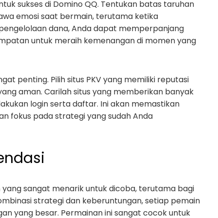
 untuk sukses di Domino QQ. Tentukan batas taruhan
awa emosi saat bermain, terutama ketika
m pengelolaan dana, Anda dapat memperpanjang
empatan untuk meraih kemenangan di momen yang
gat penting. Pilih situs PKV yang memiliki reputasi
ang aman. Carilah situs yang memberikan banyak
ukan login serta daftar. Ini akan memastikan
n fokus pada strategi yang sudah Anda
endasi
yang sangat menarik untuk dicoba, terutama bagi
binasi strategi dan keberuntungan, setiap pemain
n yang besar. Permainan ini sangat cocok untuk