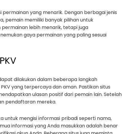
si permainan yang menarik. Dengan berbagai jenis
a, pemain memiliki banyak pilihan untuk
an permainan lebih menarik, tetapi juga
nemukan gaya permainan yang paling sesuai
 PKV
 dapat dilakukan dalam beberapa langkah
 PKV yang terpercaya dan aman. Pastikan situs
 mendapatkan ulasan positif dari pemain lain. Setelah
an pendaftaran mereka.
 untuk mengisi informasi pribadi seperti nama,
semua informasi yang Anda masukkan adalah benar
erifikasi akun Anda. Beberapa situs juga meminta