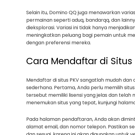
Selain itu, Domino QQ juga menawarkan varia
permainan seperti aduq, bandarqq, dan lainny
dieksplorasi. Variasi ini tidak hanya menjadik
meningkatkan peluang bagi pemain untuk me
dengan preferensi mereka.
Cara Mendaftar di Situs
Mendaftar di situs PKV sangatlah mudah dan
sederhana. Pertama, Anda perlu memilih situs
tersebut memiliki lisensi yang jelas dan telah
menemukan situs yang tepat, kunjungi halam
Pada halaman pendaftaran, Anda akan diminta
alamat email, dan nomor telepon. Pastikan 
dan sesuai, karena ini akan digunakan untuk v