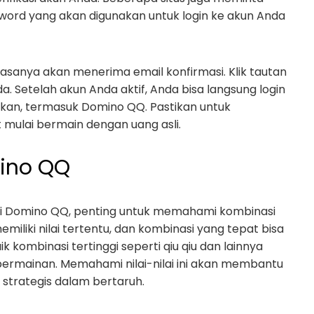
ord yang akan digunakan untuk login ke akun Anda
iasanya akan menerima email konfirmasi. Klik tautan
. Setelah akun Anda aktif, Anda bisa langsung login
akan, termasuk Domino QQ. Pastikan untuk
mulai bermain dengan uang asli.
mino QQ
i Domino QQ, penting untuk memahami kombinasi
emiliki nilai tertentu, dan kombinasi yang tepat bisa
kombinasi tertinggi seperti qiu qiu dan lainnya
rmainan. Memahami nilai-nilai ini akan membantu
strategis dalam bertaruh.