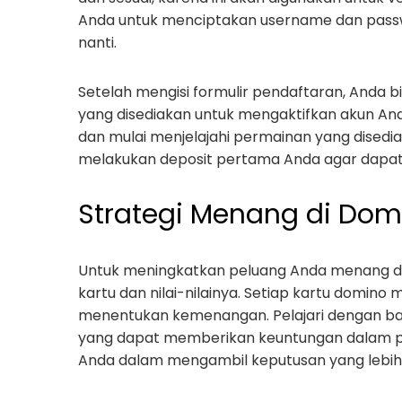
Anda untuk menciptakan username dan passw
nanti.
Setelah mengisi formulir pendaftaran, Anda b
yang disediakan untuk mengaktifkan akun Anda
dan mulai menjelajahi permainan yang disedi
melakukan deposit pertama Anda agar dapat 
Strategi Menang di Do
Untuk meningkatkan peluang Anda menang d
kartu dan nilai-nilainya. Setiap kartu domino m
menentukan kemenangan. Pelajari dengan baik 
yang dapat memberikan keuntungan dalam pe
Anda dalam mengambil keputusan yang lebih 