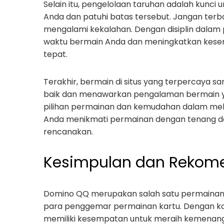
Selain itu, pengelolaan taruhan adalah kunci
Anda dan patuhi batas tersebut. Jangan terb
mengalami kekalahan. Dengan disiplin dala
waktu bermain Anda dan meningkatkan kes
tepat.
Terakhir, bermain di situs yang terpercaya san
baik dan menawarkan pengalaman bermain y
pilihan permainan dan kemudahan dalam melak
Anda menikmati permainan dengan tenang da
rencanakan.
Kesimpulan dan Rekom
Domino QQ merupakan salah satu permainan 
para penggemar permainan kartu. Dengan kom
memiliki kesempatan untuk meraih kemenanga