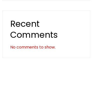
Recent
Comments
No comments to show.