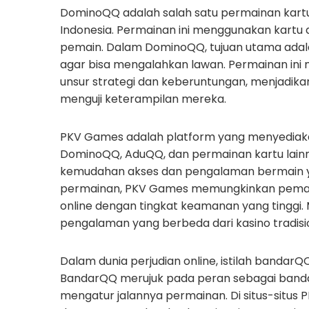
DominoQQ adalah salah satu permainan kartu y
Indonesia. Permainan ini menggunakan kartu 
pemain. Dalam DominoQQ, tujuan utama adal
agar bisa mengalahkan lawan. Permainan in
unsur strategi dan keberuntungan, menjadika
menguji keterampilan mereka.
PKV Games adalah platform yang menyediakan 
DominoQQ, AduQQ, dan permainan kartu lain
kemudahan akses dan pengalaman bermain y
permainan, PKV Games memungkinkan pemain 
online dengan tingkat keamanan yang tingg
pengalaman yang berbeda dari kasino tradisi
Dalam dunia perjudian online, istilah banda
BandarQQ merujuk pada peran sebagai banda
mengatur jalannya permainan. Di situs-situs 