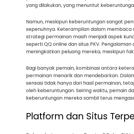
yang dilakukan, yang menuntut keberuntung
Namun, meskipun keberuntungan sangat pent
sepenuhnya. Keterampilan dalam membaca s
strategi permainan masih menjadi aspek kun
seperti QQ online dan situs PKV. Pengalama
meningkatkan peluang mereka, meskipun fak
Bagi banyak pemain, kombinasi antara keter
permainan menarik dan mendebarkan. Dalam 
sensasi tidak hanya dari hasil permainan, tet
oleh keberuntungan. Seiring waktu, pemain
keberuntungan mereka sambil terus mengasah
Platform dan Situs Terp