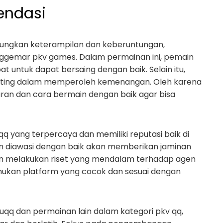
endasi
ngkan keterampilan dan keberuntungan,
nggemar pkv games. Dalam permainan ini, pemain
t untuk dapat bersaing dengan baik. Selain itu,
ting dalam memperoleh kemenangan. Oleh karena
ran dan cara bermain dengan baik agar bisa
q yang terpercaya dan memiliki reputasi baik di
dan diawasi dengan baik akan memberikan jaminan
n melakukan riset yang mendalam terhadap agen
ukan platform yang cocok dan sesuai dengan
duqq dan permainan lain dalam kategori pkv qq,