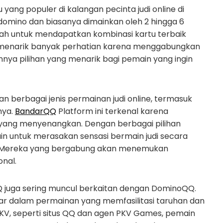
ang populer di kalangan pecinta judi online di
domino dan biasanya dimainkan oleh 2 hingga 6
ah untuk mendapatkan kombinasi kartu terbaik
i menarik banyak perhatian karena menggabungkan
nnya pilihan yang menarik bagi pemain yang ingin
berbagai jenis permainan judi online, termasuk
nya.
BandarQQ
Platform ini terkenal karena
ang menyenangkan. Dengan berbagai pilihan
untuk merasakan sensasi bermain judi secara
i. Mereka yang bergabung akan menemukan
onal.
rQQ juga sering muncul berkaitan dengan DominoQQ.
r dalam permainan yang memfasilitasi taruhan dan
PKV, seperti situs QQ dan agen PKV Games, pemain