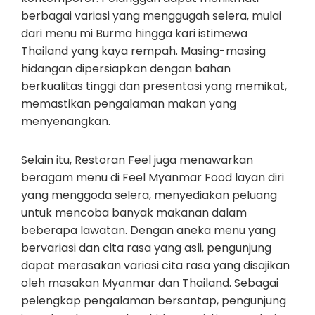
berbagai variasi yang menggugah selera, mulai
dari menu mi Burma hingga kari istimewa
Thailand yang kaya rempah. Masing-masing
hidangan dipersiapkan dengan bahan
berkualitas tinggi dan presentasi yang memikat,
memastikan pengalaman makan yang
menyenangkan.
Selain itu, Restoran Feel juga menawarkan
beragam menu di Feel Myanmar Food layan diri
yang menggoda selera, menyediakan peluang
untuk mencoba banyak makanan dalam
beberapa lawatan. Dengan aneka menu yang
bervariasi dan cita rasa yang asli, pengunjung
dapat merasakan variasi cita rasa yang disajikan
oleh masakan Myanmar dan Thailand. Sebagai
pelengkap pengalaman bersantap, pengunjung