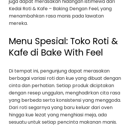
juga dapat merasakan hidangan istimewa dari
Kedai Roti & Kafe – Baking Dengan Feel, yang
menambahkan rasa manis pada lawatan
mereka.
Menu Spesial: Toko Roti &
Kafe di Bake With Feel
Di tempat ini, pengunjung dapat merasakan
berbagai variasi roti dan kue yang dibuat dengan
cinta dan perhatian. Setiap produk diciptakan
dengan resep unggulan, menghadirkan cita rasa
yang berbeda serta konsistensi yang menggoda.
Dari roti segarnya yang baru keluar dari oven
hingga kue lezat yang menghiasi meja, ada
sesuatu untuk setiap pencinta makanan manis.