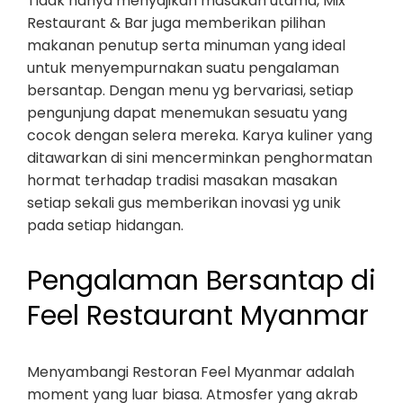
Tidak hanya menyajikan masakan utama, Mix
Restaurant & Bar juga memberikan pilihan
makanan penutup serta minuman yang ideal
untuk menyempurnakan suatu pengalaman
bersantap. Dengan menu yg bervariasi, setiap
pengunjung dapat menemukan sesuatu yang
cocok dengan selera mereka. Karya kuliner yang
ditawarkan di sini mencerminkan penghormatan
hormat terhadap tradisi masakan masakan
setiap sekali gus memberikan inovasi yg unik
pada setiap hidangan.
Pengalaman Bersantap di
Feel Restaurant Myanmar
Menyambangi Restoran Feel Myanmar adalah
moment yang luar biasa. Atmosfer yang akrab