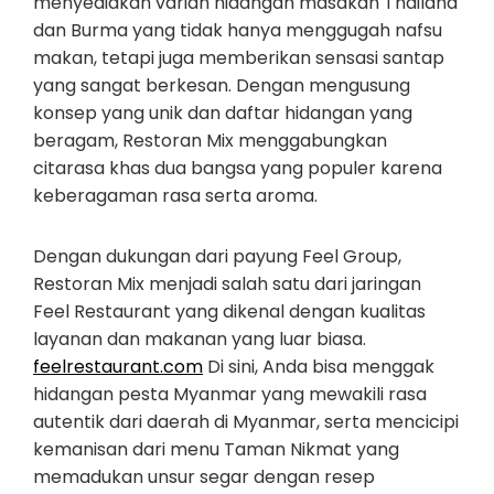
menyediakan varian hidangan masakan Thailand
dan Burma yang tidak hanya menggugah nafsu
makan, tetapi juga memberikan sensasi santap
yang sangat berkesan. Dengan mengusung
konsep yang unik dan daftar hidangan yang
beragam, Restoran Mix menggabungkan
citarasa khas dua bangsa yang populer karena
keberagaman rasa serta aroma.
Dengan dukungan dari payung Feel Group,
Restoran Mix menjadi salah satu dari jaringan
Feel Restaurant yang dikenal dengan kualitas
layanan dan makanan yang luar biasa.
feelrestaurant.com
Di sini, Anda bisa menggak
hidangan pesta Myanmar yang mewakili rasa
autentik dari daerah di Myanmar, serta mencicipi
kemanisan dari menu Taman Nikmat yang
memadukan unsur segar dengan resep