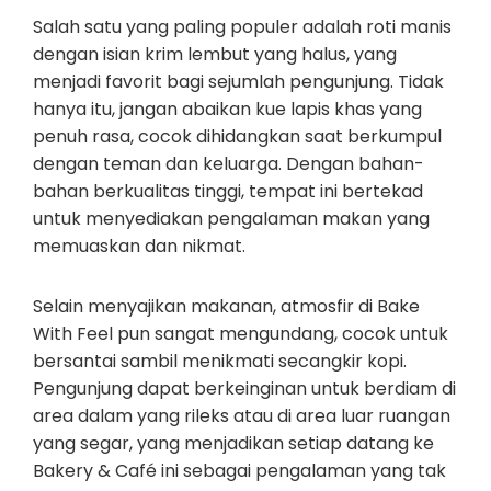
Salah satu yang paling populer adalah roti manis
dengan isian krim lembut yang halus, yang
menjadi favorit bagi sejumlah pengunjung. Tidak
hanya itu, jangan abaikan kue lapis khas yang
penuh rasa, cocok dihidangkan saat berkumpul
dengan teman dan keluarga. Dengan bahan-
bahan berkualitas tinggi, tempat ini bertekad
untuk menyediakan pengalaman makan yang
memuaskan dan nikmat.
Selain menyajikan makanan, atmosfir di Bake
With Feel pun sangat mengundang, cocok untuk
bersantai sambil menikmati secangkir kopi.
Pengunjung dapat berkeinginan untuk berdiam di
area dalam yang rileks atau di area luar ruangan
yang segar, yang menjadikan setiap datang ke
Bakery & Café ini sebagai pengalaman yang tak