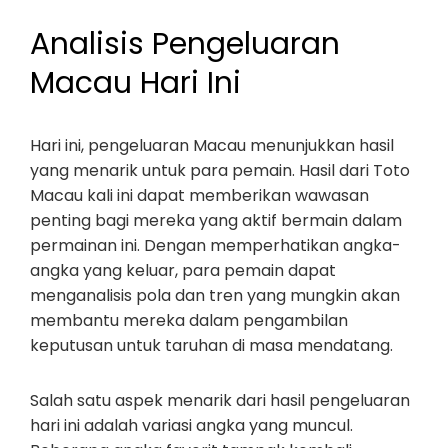
Analisis Pengeluaran
Macau Hari Ini
Hari ini, pengeluaran Macau menunjukkan hasil
yang menarik untuk para pemain. Hasil dari Toto
Macau kali ini dapat memberikan wawasan
penting bagi mereka yang aktif bermain dalam
permainan ini. Dengan memperhatikan angka-
angka yang keluar, para pemain dapat
menganalisis pola dan tren yang mungkin akan
membantu mereka dalam pengambilan
keputusan untuk taruhan di masa mendatang.
Salah satu aspek menarik dari hasil pengeluaran
hari ini adalah variasi angka yang muncul.