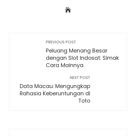
PREVIOUS POST
Peluang Menang Besar
dengan Slot Indosat: Simak
Cara Mainnya
NEXT POST
Data Macau: Mengungkap
Rahasia Keberuntungan di
Toto