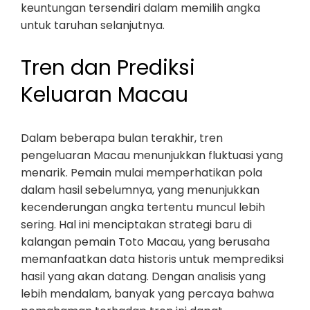
keuntungan tersendiri dalam memilih angka
untuk taruhan selanjutnya.
Tren dan Prediksi
Keluaran Macau
Dalam beberapa bulan terakhir, tren
pengeluaran Macau menunjukkan fluktuasi yang
menarik. Pemain mulai memperhatikan pola
dalam hasil sebelumnya, yang menunjukkan
kecenderungan angka tertentu muncul lebih
sering. Hal ini menciptakan strategi baru di
kalangan pemain Toto Macau, yang berusaha
memanfaatkan data historis untuk memprediksi
hasil yang akan datang. Dengan analisis yang
lebih mendalam, banyak yang percaya bahwa