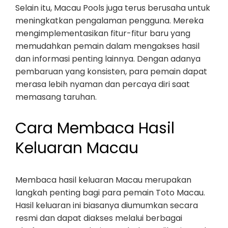
Selain itu, Macau Pools juga terus berusaha untuk
meningkatkan pengalaman pengguna. Mereka
mengimplementasikan fitur-fitur baru yang
memudahkan pemain dalam mengakses hasil
dan informasi penting lainnya. Dengan adanya
pembaruan yang konsisten, para pemain dapat
merasa lebih nyaman dan percaya diri saat
memasang taruhan.
Cara Membaca Hasil
Keluaran Macau
Membaca hasil keluaran Macau merupakan
langkah penting bagi para pemain Toto Macau.
Hasil keluaran ini biasanya diumumkan secara
resmi dan dapat diakses melalui berbagai