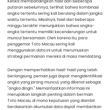
Ketika membandingkan hasil dari beberapa
putaran sebelumnya, terlihat bahwa kombinasi
angka tertentu sering kali berulang dalam jangka
waktu tertentu. Misalnya, hasil dari beberapa
minggu terakhir menunjukkan bahwa angka-
angka tertentu memiliki kecenderungan untuk
muncul bersamaan. Oleh karena itu, para
penggemar Toto Macau sering kali
menggunakan data ini untuk merumuskan
strategi permainan mereka di masa mendatang.
Dengan memperhatikan hasil-hasil yang telah
berlangsung, pemain juga dapat mengidentifikasi
angka yang jarang muncul, yang dikenal sebagai
"angka dingin." Memanfaatkan informasi ini
merupakan langkah penting dalam bermain
Toto Macau, di mana keputusan yang diambil
berdasarkan akumulasi data dapat memberikan