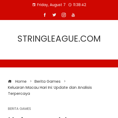
Skip
Friday, August 7
11:38:42
to
content
STRINGLEAGUE.COM
Home
Berita Games
Keluaran Macau Hari Ini: Update dan Analisis
Terpercaya
BERITA GAMES