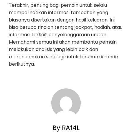
Terakhir, penting bagi pemain untuk selalu
memperhatikan informasi tambahan yang
biasanya disertakan dengan hasil keluaran. Ini
bisa berupa rincian tentang jackpot, hadiah, atau
informasi terkait penyelenggaraan undian.
Memahami semua ini akan membantu pemain
melakukan analisis yang lebih baik dan
merencanakan strategi untuk taruhan di ronde
berikutnya.
By RAf4L