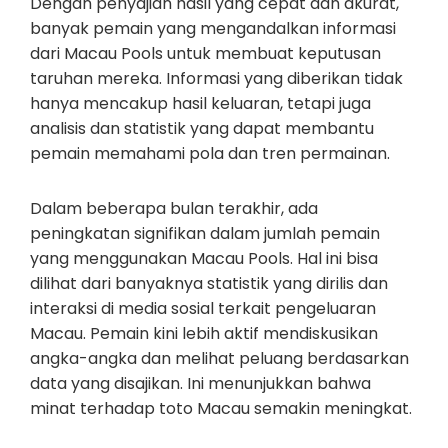
Dengan penyajian hasil yang cepat dan akurat,
banyak pemain yang mengandalkan informasi
dari Macau Pools untuk membuat keputusan
taruhan mereka. Informasi yang diberikan tidak
hanya mencakup hasil keluaran, tetapi juga
analisis dan statistik yang dapat membantu
pemain memahami pola dan tren permainan.
Dalam beberapa bulan terakhir, ada
peningkatan signifikan dalam jumlah pemain
yang menggunakan Macau Pools. Hal ini bisa
dilihat dari banyaknya statistik yang dirilis dan
interaksi di media sosial terkait pengeluaran
Macau. Pemain kini lebih aktif mendiskusikan
angka-angka dan melihat peluang berdasarkan
data yang disajikan. Ini menunjukkan bahwa
minat terhadap toto Macau semakin meningkat.