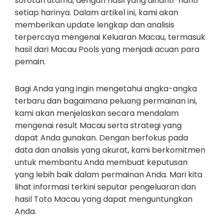
sorotan utama, dengan hasil yang dinanti-nanti
setiap harinya. Dalam artikel ini, kami akan
memberikan update lengkap dan analisis
terpercaya mengenai Keluaran Macau, termasuk
hasil dari Macau Pools yang menjadi acuan para
pemain.
Bagi Anda yang ingin mengetahui angka-angka
terbaru dan bagaimana peluang permainan ini,
kami akan menjelaskan secara mendalam
mengenai result Macau serta strategi yang
dapat Anda gunakan. Dengan berfokus pada
data dan analisis yang akurat, kami berkomitmen
untuk membantu Anda membuat keputusan
yang lebih baik dalam permainan Anda. Mari kita
lihat informasi terkini seputar pengeluaran dan
hasil Toto Macau yang dapat menguntungkan
Anda.