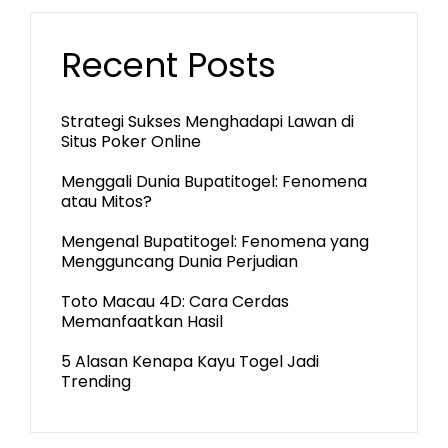
Recent Posts
Strategi Sukses Menghadapi Lawan di
Situs Poker Online
Menggali Dunia Bupatitogel: Fenomena
atau Mitos?
Mengenal Bupatitogel: Fenomena yang
Mengguncang Dunia Perjudian
Toto Macau 4D: Cara Cerdas
Memanfaatkan Hasil
5 Alasan Kenapa Kayu Togel Jadi
Trending