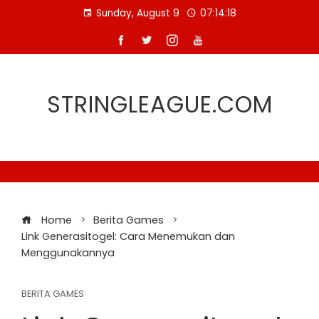
Skip
Sunday, August 9
07:14:19
to
content
STRINGLEAGUE.COM
Home
Berita Games
Link Generasitogel: Cara Menemukan dan
Menggunakannya
BERITA GAMES