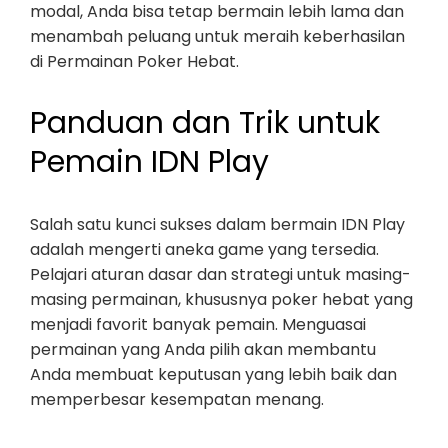
modal, Anda bisa tetap bermain lebih lama dan
menambah peluang untuk meraih keberhasilan
di Permainan Poker Hebat.
Panduan dan Trik untuk
Pemain IDN Play
Salah satu kunci sukses dalam bermain IDN Play
adalah mengerti aneka game yang tersedia.
Pelajari aturan dasar dan strategi untuk masing-
masing permainan, khususnya poker hebat yang
menjadi favorit banyak pemain. Menguasai
permainan yang Anda pilih akan membantu
Anda membuat keputusan yang lebih baik dan
memperbesar kesempatan menang.