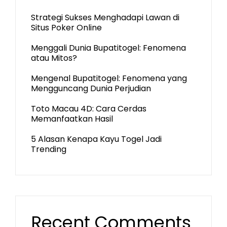
Strategi Sukses Menghadapi Lawan di
Situs Poker Online
Menggali Dunia Bupatitogel: Fenomena
atau Mitos?
Mengenal Bupatitogel: Fenomena yang
Mengguncang Dunia Perjudian
Toto Macau 4D: Cara Cerdas
Memanfaatkan Hasil
5 Alasan Kenapa Kayu Togel Jadi
Trending
Recent Comments