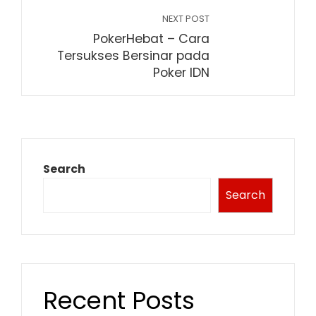
NEXT POST
PokerHebat – Cara
Tersukses Bersinar pada
Poker IDN
Search
Search
Recent Posts