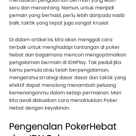
merasakan pengalaman bermain yang lebih
seru dan menantang. Namun, untuk menjadi
pemain yang berhasil, perlu lebih daripada nasib
baik; taktik yang tepat juga sangat krusial.
Di dalam artikel ini, kita akan menggali cara
terbaik untuk menghadapi tantangan di poker
hebat dan bagaimana mencari mengoptimalkan
pengalaman bermain di IDNPlay. Tak peduli jika
kamu pemula atau telah berpengalaman,
mengetahui strategi dasar dasar dan taktik yang
efektif dapat menolong menambah peluang
kemenanganmu dalam setiap permainan. Mari
kita awali diskusikan cara menaklukkan Poker
Hebat dengan keyakinan.
Pengenalan PokerHebat