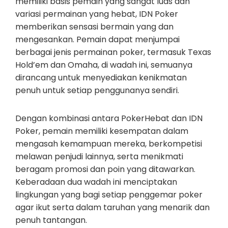
memiliki basis pemain yang sangat luas dan
variasi permainan yang hebat, IDN Poker
memberikan sensasi bermain yang dan
mengesankan. Pemain dapat menjumpai
berbagai jenis permainan poker, termasuk Texas
Hold’em dan Omaha, di wadah ini, semuanya
dirancang untuk menyediakan kenikmatan
penuh untuk setiap penggunanya sendiri.
Dengan kombinasi antara PokerHebat dan IDN
Poker, pemain memiliki kesempatan dalam
mengasah kemampuan mereka, berkompetisi
melawan penjudi lainnya, serta menikmati
beragam promosi dan poin yang ditawarkan.
Keberadaan dua wadah ini menciptakan
lingkungan yang bagi setiap penggemar poker
agar ikut serta dalam taruhan yang menarik dan
penuh tantangan.