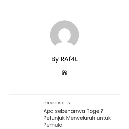
By RAf4L
PREVIOUS POST
Apa sebenarnya Togel?
Petunjuk Menyeluruh untuk
Pemula