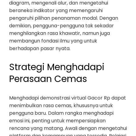
diagram, mengenali alur, dan mengetahui
beraneka indikator yang memengaruhi
pengaruhi pilihan penanaman modal. Dengan
demikian, pengguna-pengguna tak sekadar
menghilangkan rasa khawatir, namun juga
membangun fondasi ilmu yang untuk
berhadapan pasar nyata.
Strategi Menghadapi
Perasaan Cemas
Menghadapi demonstrasi virtual Gacor Rp dapat
menimbulkan rasa cemas, khususnya untuk
pengguna baru. Dalam rangka menghadapi
emosi ini, penting untuk mempersiapkan
rencana yang matang. Awali dengan mengetahui
platform dan kemampuan yang tersedia. Pelajari