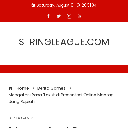
Skip
Saturday, August 8
20:51:34
to
content
STRINGLEAGUE.COM
Home
Berita Games
Mengatasi Rasa Takut di Presentasi Online Mantap
Uang Rupiah
BERITA GAMES