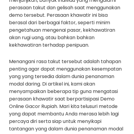
menjanjikan, banyak individu yang mengalami
perasaan takut dan gelisah saat menggunakan
demo tersebut. Perasaan khawatir ini bisa
berasal dari berbagai faktor, seperti minim
pengetahuan mengenai pasar, kekhawatiran
akan rugi uang, atau bahkan bahkan
kekhawatiran terhadap penipuan.
Menangani rasa takut tersebut adalah tahapan
penting agar dapat menggunakan kesempatan
yang yang tersedia dalam dunia penanaman
modal daring. Di artikel ini, kami akan
menyampaikan beberapa tip guna mengatasi
perasaan khawatir saat berpartisipasi Demo
Online Gacor Rupiah. Mari kita telusuri metode
yang dapat membantu Anda merasa lebih lagi
percaya diri serta siap untuk menyikapi
tantangan yang dalam dunia penanaman modal