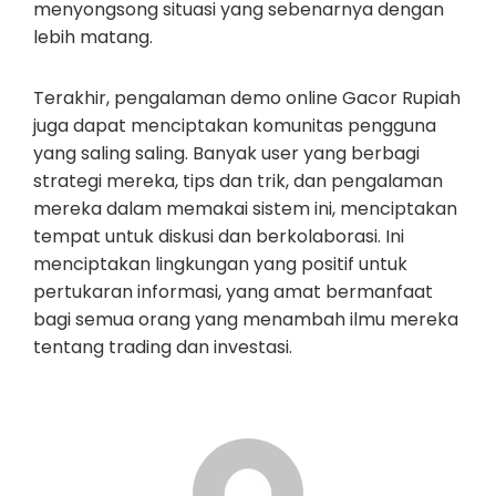
menyongsong situasi yang sebenarnya dengan
lebih matang.
Terakhir, pengalaman demo online Gacor Rupiah
juga dapat menciptakan komunitas pengguna
yang saling saling. Banyak user yang berbagi
strategi mereka, tips dan trik, dan pengalaman
mereka dalam memakai sistem ini, menciptakan
tempat untuk diskusi dan berkolaborasi. Ini
menciptakan lingkungan yang positif untuk
pertukaran informasi, yang amat bermanfaat
bagi semua orang yang menambah ilmu mereka
tentang trading dan investasi.