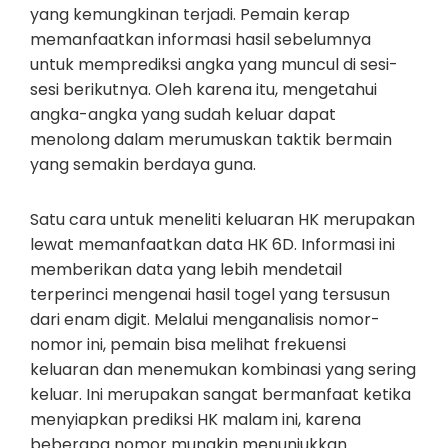
yang kemungkinan terjadi. Pemain kerap
memanfaatkan informasi hasil sebelumnya
untuk memprediksi angka yang muncul di sesi-
sesi berikutnya. Oleh karena itu, mengetahui
angka-angka yang sudah keluar dapat
menolong dalam merumuskan taktik bermain
yang semakin berdaya guna.
Satu cara untuk meneliti keluaran HK merupakan
lewat memanfaatkan data HK 6D. Informasi ini
memberikan data yang lebih mendetail
terperinci mengenai hasil togel yang tersusun
dari enam digit. Melalui menganalisis nomor-
nomor ini, pemain bisa melihat frekuensi
keluaran dan menemukan kombinasi yang sering
keluar. Ini merupakan sangat bermanfaat ketika
menyiapkan prediksi HK malam ini, karena
beberapa nomor mungkin menunjukkan