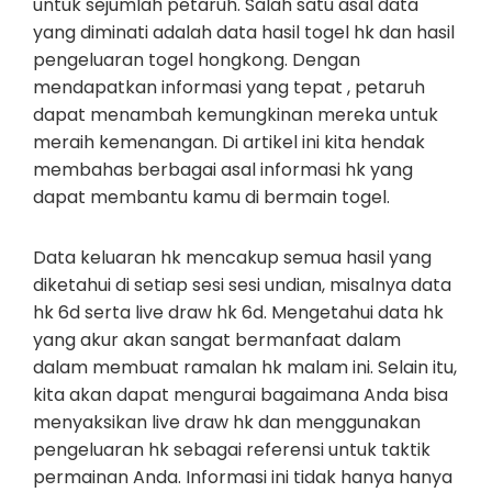
untuk sejumlah petaruh. Salah satu asal data
yang diminati adalah data hasil togel hk dan hasil
pengeluaran togel hongkong. Dengan
mendapatkan informasi yang tepat , petaruh
dapat menambah kemungkinan mereka untuk
meraih kemenangan. Di artikel ini kita hendak
membahas berbagai asal informasi hk yang
dapat membantu kamu di bermain togel.
Data keluaran hk mencakup semua hasil yang
diketahui di setiap sesi sesi undian, misalnya data
hk 6d serta live draw hk 6d. Mengetahui data hk
yang akur akan sangat bermanfaat dalam
dalam membuat ramalan hk malam ini. Selain itu,
kita akan dapat mengurai bagaimana Anda bisa
menyaksikan live draw hk dan menggunakan
pengeluaran hk sebagai referensi untuk taktik
permainan Anda. Informasi ini tidak hanya hanya