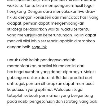
waktu tertentu bisa mempengaruhi hasil togel
hongkong. Dengan cara menyaksikan live draw
hk 6d dengan konsisten dan mencatat hasil yang
didapat, pemain dapat mengembangkan
strategi berdasarkan waktu-waktu tertentu
yang menunjukkan keberuntungan. Hal ini dapat
menjadi nilai lebih tersendiri apabila diterapkan
dengan baik.
togel hk
Untuk tidak kalah pentingnya adalah
memanfaatkan prediksi hk malam ini dari
berbagai sumber yang dapat dipercaya. Melalui
gabungan antara data hk 6d dan prediksi dari
ahli togel, pemain diharapkan dapat membuat
keputusan yang optimal. Walaupun togel
tetaplah sebuah permainan yang bergantung
pada nasib, pengetahuan dan strategi yang baik