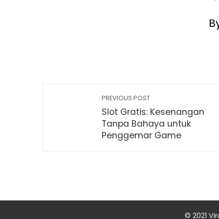
B
PREVIOUS POST
Slot Gratis: Kesenangan
Tanpa Bahaya untuk
Penggemar Game
© 2021 Vir