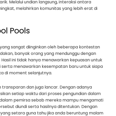
k. Melalui undian langsung, interaksi antara
gkat, melahirkan komunitas yang lebih erat di
ol Pools
 yang sangat diinginkan oleh beberapa kontestan
 diadakan, banyak orang yang mendunggu dengan
. Hasil ini tidak hanya menawarkan kepuasan untuk
pi serta menawarkan kesempatan baru untuk siapa
a di moment selanjutnya.
 transparan dan juga lancar. Dengan adanya
sikan setiap waktu dari proses pengundian dalam
 di dalam pemirsa sebab mereka mampu mengamati
ebut diundi serta hasilnya ditentukan. Dengan
g yang setara guna tahu jika anda beruntung malam