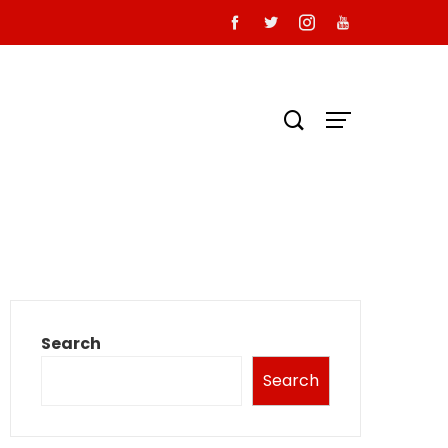
Search
Search