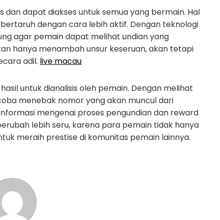
las dan dapat diakses untuk semua yang bermain. Hal
bertaruh dengan cara lebih aktif. Dengan teknologi
gsung agar pemain dapat melihat undian yang
ukan hanya menambah unsur keseruan, akan tetapi
cara adil.
live macau
hasil untuk dianalisis oleh pemain. Dengan melihat
coba menebak nomor yang akan muncul dari
a, informasi mengenai proses pengundian dan reward
erubah lebih seru, karena para pemain tidak hanya
tuk meraih prestise di komunitas pemain lainnya.