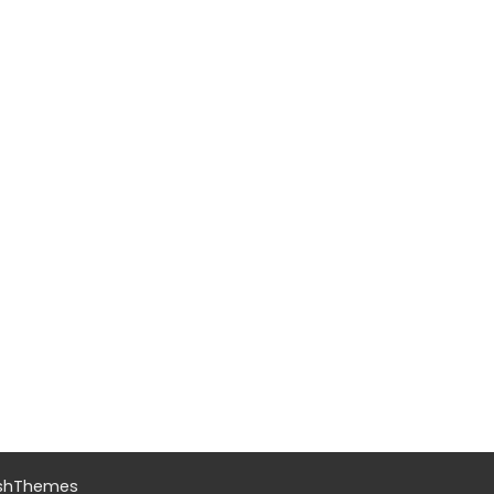
shThemes