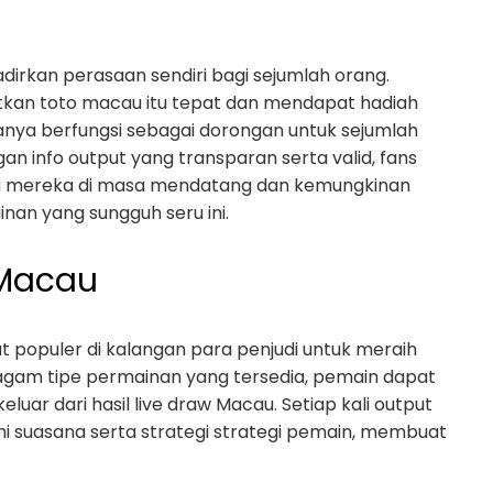
adirkan perasaan sendiri bagi sejumlah orang.
an toto macau itu tepat dan mendapat hadiah
kanya berfungsi sebagai dorongan untuk sejumlah
gan info output yang transparan serta valid, fans
 mereka di masa mendatang dan kemungkinan
n yang sungguh seru ini.
 Macau
 populer di kalangan para penjudi untuk meraih
gam tipe permainan yang tersedia, pemain dapat
uar dari hasil live draw Macau. Setiap kali output
 suasana serta strategi strategi pemain, membuat