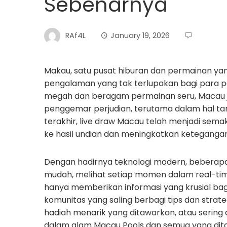
Sebenarnya
RAf4L
January 19, 2026
Makau, satu pusat hiburan dan permainan yan
pengalaman yang tak terlupakan bagi para p
megah dan beragam permainan seru, Macau ju
penggemar perjudian, terutama dalam hal t
terakhir, live draw Macau telah menjadi sem
ke hasil undian dan meningkatkan keteganga
Dengan hadirnya teknologi modern, beberapa
mudah, melihat setiap momen dalam real-time
hanya memberikan informasi yang krusial bagi
komunitas yang saling berbagi tips dan strat
hadiah menarik yang ditawarkan, atau sering d
dalam alam Macau Pools dan semua yang dit