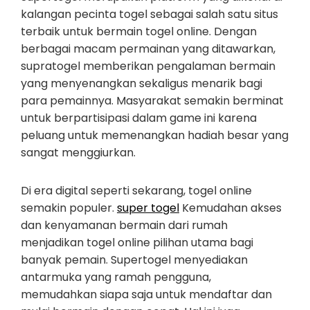
kalangan pecinta togel sebagai salah satu situs
terbaik untuk bermain togel online. Dengan
berbagai macam permainan yang ditawarkan,
supratogel memberikan pengalaman bermain
yang menyenangkan sekaligus menarik bagi
para pemainnya. Masyarakat semakin berminat
untuk berpartisipasi dalam game ini karena
peluang untuk memenangkan hadiah besar yang
sangat menggiurkan.
Di era digital seperti sekarang, togel online
semakin populer.
super togel
Kemudahan akses
dan kenyamanan bermain dari rumah
menjadikan togel online pilihan utama bagi
banyak pemain. Supertogel menyediakan
antarmuka yang ramah pengguna,
memudahkan siapa saja untuk mendaftar dan