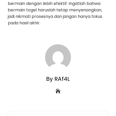
bermain dengan lebih efektif. Ingatlah bahwa
bermain togel haruslah tetap menyenangkan,
jadi nikmati prosesnya dan jangan hanya fokus
pada hasil akhir.
By RAf4L