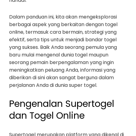
handal.
Dalam panduan ini, kita akan mengeksplorasi
berbagai aspek yang berkaitan dengan togel
online, termasuk cara bermain, strategi yang
efektif, serta tips untuk menjadi bandar togel
yang sukses. Baik Anda seorang pemula yang
baru mulai mengenal dunia togel maupun
seorang pemain berpengalaman yang ingin
meningkatkan peluang Anda, informasi yang
diberikan di sini akan sangat berguna dalam
perjalanan Anda di dunia super togel.
Pengenalan Supertogel
dan Togel Online
Supertogel merupakan platform yang dikenal di