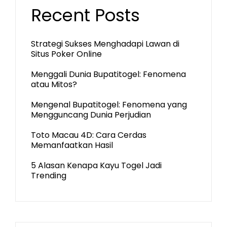
Recent Posts
Strategi Sukses Menghadapi Lawan di
Situs Poker Online
Menggali Dunia Bupatitogel: Fenomena
atau Mitos?
Mengenal Bupatitogel: Fenomena yang
Mengguncang Dunia Perjudian
Toto Macau 4D: Cara Cerdas
Memanfaatkan Hasil
5 Alasan Kenapa Kayu Togel Jadi
Trending