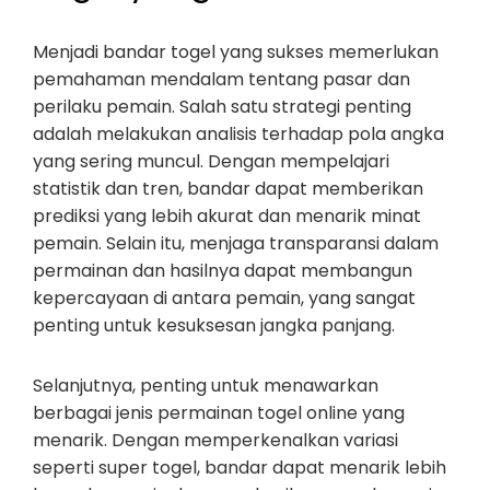
Menjadi bandar togel yang sukses memerlukan
pemahaman mendalam tentang pasar dan
perilaku pemain. Salah satu strategi penting
adalah melakukan analisis terhadap pola angka
yang sering muncul. Dengan mempelajari
statistik dan tren, bandar dapat memberikan
prediksi yang lebih akurat dan menarik minat
pemain. Selain itu, menjaga transparansi dalam
permainan dan hasilnya dapat membangun
kepercayaan di antara pemain, yang sangat
penting untuk kesuksesan jangka panjang.
Selanjutnya, penting untuk menawarkan
berbagai jenis permainan togel online yang
menarik. Dengan memperkenalkan variasi
seperti super togel, bandar dapat menarik lebih