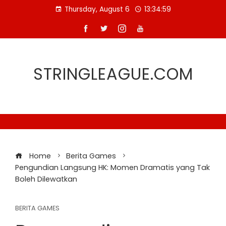
Skip
Thursday, August 6
13:34:59
to
content
STRINGLEAGUE.COM
Home
Berita Games
Pengundian Langsung HK: Momen Dramatis yang Tak
Boleh Dilewatkan
BERITA GAMES