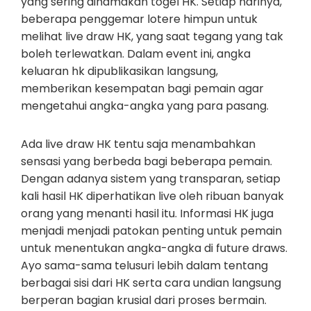
yang sering dinamakan togel HK. Setiap harinya,
beberapa penggemar lotere himpun untuk
melihat live draw HK, yang saat tegang yang tak
boleh terlewatkan. Dalam event ini, angka
keluaran hk dipublikasikan langsung,
memberikan kesempatan bagi pemain agar
mengetahui angka-angka yang para pasang.
Ada live draw HK tentu saja menambahkan
sensasi yang berbeda bagi beberapa pemain.
Dengan adanya sistem yang transparan, setiap
kali hasil HK diperhatikan live oleh ribuan banyak
orang yang menanti hasil itu. Informasi HK juga
menjadi menjadi patokan penting untuk pemain
untuk menentukan angka-angka di future draws.
Ayo sama-sama telusuri lebih dalam tentang
berbagai sisi dari HK serta cara undian langsung
berperan bagian krusial dari proses bermain.