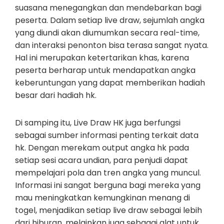
suasana menegangkan dan mendebarkan bagi
peserta. Dalam setiap live draw, sejumlah angka
yang diundi akan diumumkan secara real-time,
dan interaksi penonton bisa terasa sangat nyata.
Hal ini merupakan ketertarikan khas, karena
peserta berharap untuk mendapatkan angka
keberuntungan yang dapat memberikan hadiah
besar dari hadiah hk.
Di samping itu, Live Draw HK juga berfungsi
sebagai sumber informasi penting terkait data
hk. Dengan merekam output angka hk pada
setiap sesi acara undian, para penjudi dapat
mempelajari pola dan tren angka yang muncul.
Informasi ini sangat berguna bagi mereka yang
mau meningkatkan kemungkinan menang di
togel, menjadikan setiap live draw sebagai lebih
dari hiburan, melainkan juga sebagai alat untuk