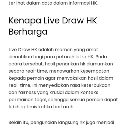
terlihat dalam data dalam informasi HK.
Kenapa Live Draw HK
Berharga
Live Draw HK adalah momen yang amat
dinantikan bagi para petaruh lotre HK. Pada
acara tersebut, hasil penarikan hk diumumkan
secara real-time, menawarkan kesempatan
kepada pemain agar menyaksikan hasil dalam
real-time. Ini menyediakan rasa keterbukaan
dan fairness yang krusial dalam konteks
permainan togel, sehingga semua pemain dapat
lebih optimis ketika bertaruh.
Selain itu, pengundian langsung hk juga menjadi