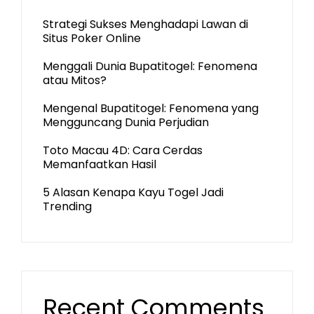
Strategi Sukses Menghadapi Lawan di
Situs Poker Online
Menggali Dunia Bupatitogel: Fenomena
atau Mitos?
Mengenal Bupatitogel: Fenomena yang
Mengguncang Dunia Perjudian
Toto Macau 4D: Cara Cerdas
Memanfaatkan Hasil
5 Alasan Kenapa Kayu Togel Jadi
Trending
Recent Comments