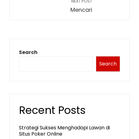
NEXT POST
Mencari
Search
Search
Recent Posts
Strategi Sukses Menghadapi Lawan di
Situs Poker Online