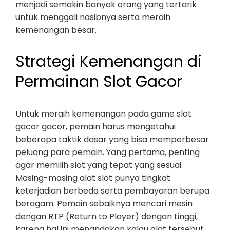
menjadi semakin banyak orang yang tertarik
untuk menggali nasibnya serta meraih
kemenangan besar.
Strategi Kemenangan di
Permainan Slot Gacor
Untuk meraih kemenangan pada game slot
gacor gacor, pemain harus mengetahui
beberapa taktik dasar yang bisa memperbesar
peluang para pemain. Yang pertama, penting
agar memilih slot yang tepat yang sesuai.
Masing-masing alat slot punya tingkat
keterjadian berbeda serta pembayaran berupa
beragam. Pemain sebaiknya mencari mesin
dengan RTP (Return to Player) dengan tinggi,
karena hal ini menandakan kalau alat tersebut