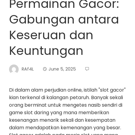
Permainan Gacor:
Gabungan antara
Keseruan dan
Keuntungan
RAf4L
June 5, 2025
Di dalam alam perjudian online, istilah "slot gacor"
kian terkenal di kalangan petaruh. Banyak sekali
orang berminat untuk mengetes nasib sendiri di
game slot daring yang mana memberikan
kesenangan menarik sekali dan kesempatan
dalam mendapatkan kemenangan yang besar.