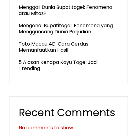
Menggali Dunia Bupatitogel: Fenomena
atau Mitos?
Mengenal Bupatitogel: Fenomena yang
Mengguncang Dunia Perjudian
Toto Macau 4D: Cara Cerdas
Memanfaatkan Hasil
5 Alasan Kenapa Kayu Togel Jadi
Trending
Recent Comments
No comments to show.