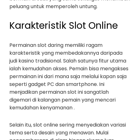
peluang untuk memperoleh untung.
Karakteristik Slot Online
Permainan slot daring memiliki ragam
karakteristik yang membedakannya daripada
judi kasino tradisional. Salah satunya fitur utama
ialah kemudahan akses. Pemain bisa mengakses
permainan ini dari mana saja melalui kapan saja
seperti gadget PC dan smartphone. Ini
menjadikan permainan slot ini sangatlah
digemari di kalangan pemain yang mencari
kemudahan kenyamanan .
Selain itu, slot online sering menyediakan variasi
tema serta desain yang menawan. Mulai