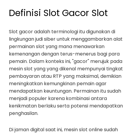
Definisi Slot Gacor Slot
Slot gacor adalah terminologi itu digunakan di
lingkungan judi siber untuk menggambarkan alat
permainan slot yang mana menawarkan
kemenangan dengan terus-menerus bagi para
pemain. Dalam konteks ini, "gacor" merujuk pada
mesin slot yang yang dikenal mempunyai tingkat
pembayaran atau RTP yang maksimal, demikian
meningkatkan kemungkinan pemain agar
mendapatkan keuntungan. Permainan itu sudah
menjadi populer karena kombinasi antara
kenikmatan berlaku serta potensi mendapatkan
penghasilan.
Di jaman digital saat ini, mesin slot online sudah