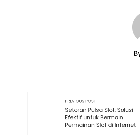
B
PREVIOUS POST
Setoran Pulsa Slot: Solusi
Efektif untuk Bermain
Permainan Slot di Internet