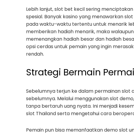
Lebih lanjut, slot bet kecil sering menciptak
spesial. Banyak kasino yang menawarkan slot
pada waktu-waktu tertentu untuk menarik le
memberikan hadiah menarik, maka walaupun 
memenangkan hadiah besar dan hadiah besar te
opsi cerdas untuk pemain yang ingin merasaka
rendah.
Strategi Bermain Perma
Sebelumnya terjun ke dalam permainan slot asl
sebelumnya. Melalui menggunakan slot dem
tanpa bertaruh uang nyata. Ini menjadi kesem
slot Thailand serta mengetahui cara beropera
Pemain pun bisa memanfaatkan demo slot un