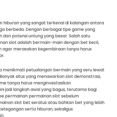
n hiburan yang sangat terkenal di kalangan antara
i juga berbeda. Dengan berbagai tipe game yang
an dan potensi untung yang besar. Salah satu
an slot adalah bermain-main dengan bet kecil,
n agar merasakan kegembiraan tanpa harus
r.
sa menikmati petualangan bermain yang seru lewat
d. Banyak situs yang menawarkan slot demonstrasi,
me tanpa harus menginvestasikan
i jadi langkah awal yang bagus, terutama bagi
ipe permainan permainan slot sebelum
ainan slot bet seratus atau bahkan bet yang lebih
ketegangan serta hiburan, sekaligus
i.