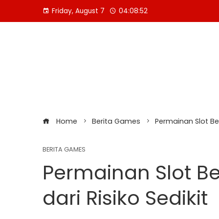
Skip
Friday, August 7
04:08:52
to
content
Home
Berita Games
Permainan Slot Bet 
BERITA GAMES
Permainan Slot Be
dari Risiko Sedikit