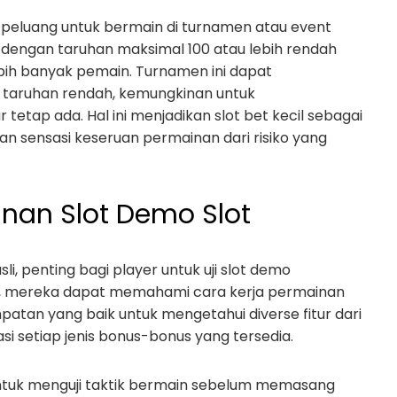
an peluang untuk bermain di turnamen atau event
 dengan taruhan maksimal 100 atau lebih rendah
bih banyak pemain. Turnamen ini dapat
taruhan rendah, kemungkinan untuk
tap ada. Hal ini menjadikan slot bet kecil sebagai
n sensasi keseruan permainan dari risiko yang
inan Slot Demo Slot
i, penting bagi player untuk uji slot demo
o, mereka dapat memahami cara kerja permainan
patan yang baik untuk mengetahui diverse fitur dari
si setiap jenis bonus-bonus yang tersedia.
tuk menguji taktik bermain sebelum memasang