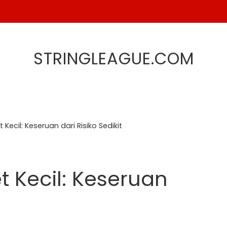
STRINGLEAGUE.COM
Kecil: Keseruan dari Risiko Sedikit
t Kecil: Keseruan