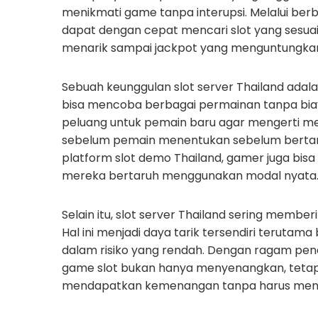
menikmati game tanpa interupsi. Melalui ber
dapat dengan cepat mencari slot yang sesuai
menarik sampai jackpot yang menguntungka
Sebuah keunggulan slot server Thailand ad
bisa mencoba berbagai permainan tanpa biay
peluang untuk pemain baru agar mengerti me
sebelum pemain menentukan sebelum bertaruh
platform slot demo Thailand, gamer juga bi
mereka bertaruh menggunakan modal nyata
Selain itu, slot server Thailand sering membe
Hal ini menjadi daya tarik tersendiri terut
dalam risiko yang rendah. Dengan ragam p
game slot bukan hanya menyenangkan, teta
mendapatkan kemenangan tanpa harus meng