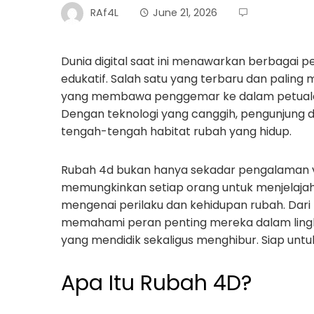
RAf4L
June 21, 2026
Dunia digital saat ini menawarkan berbagai 
edukatif. Salah satu yang terbaru dan paling
yang membawa penggemar ke dalam petualan
Dengan teknologi yang canggih, pengunjung 
tengah-tengah habitat rubah yang hidup.
Rubah 4d bukan hanya sekadar pengalaman visu
memungkinkan setiap orang untuk menjelajahi
mengenai perilaku dan kehidupan rubah. Dari
memahami peran penting mereka dalam ling
yang mendidik sekaligus menghibur. Siap untu
Apa Itu Rubah 4D?