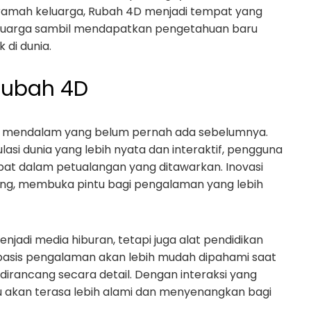
ng ramah keluarga, Rubah 4D menjadi tempat yang
eluarga sambil mendapatkan pengetahuan baru
 di dunia.
Rubah 4D
n mendalam yang belum pernah ada sebelumnya.
i dunia yang lebih nyata dan interaktif, pengguna
bat dalam petualangan yang ditawarkan. Inovasi
ang, membuka pintu bagi pengalaman yang lebih
jadi media hiburan, tetapi juga alat pendidikan
asis pengalaman akan lebih mudah dipahami saat
dirancang secara detail. Dengan interaksi yang
u akan terasa lebih alami dan menyenangkan bagi