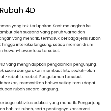
 Rubah 4D
aman yang tak terlupakan. Saat melangkah ke
disambut oleh suasana yang penuh warna dan
ngan yang menarik, termasuk berbagai jenis rubah
hingga interaksi langsung, setiap momen di sini
n hewan-hewan lucu tersebut.
gi 4D yang menghidupkan pengalaman pengunjung.
fek suara dan gerakan membuat kita seolah-olah
bah-rubah tersebut. Pengalaman tersebut
ebarkan, memastikan bahwa setiap tamu dapat
idupan rubah secara langsung.
erbagai aktivitas edukasi yang menarik. Pengunjung
an habitat rubah, serta pentingnya konservasi.