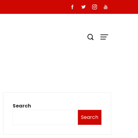
Search
Search