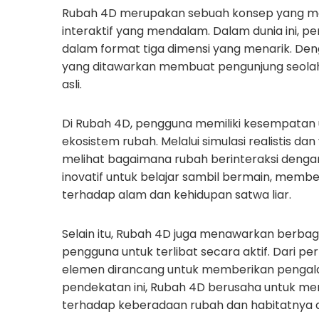
Rubah 4D merupakan sebuah konsep yang m
interaktif yang mendalam. Dalam dunia ini, 
dalam format tiga dimensi yang menarik. D
yang ditawarkan membuat pengunjung seolah
asli.
Di Rubah 4D, pengguna memiliki kesempatan 
ekosistem rubah. Melalui simulasi realistis d
melihat bagaimana rubah berinteraksi dengan 
inovatif untuk belajar sambil bermain, member
terhadap alam dan kehidupan satwa liar.
Selain itu, Rubah 4D juga menawarkan berbaga
pengguna untuk terlibat secara aktif. Dari pe
elemen dirancang untuk memberikan pengal
pendekatan ini, Rubah 4D berusaha untuk men
terhadap keberadaan rubah dan habitatnya di