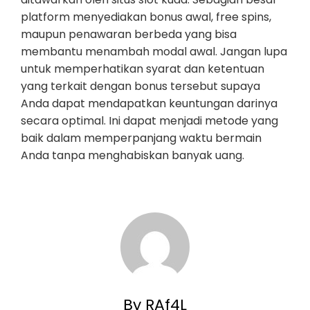
platform menyediakan bonus awal, free spins,
maupun penawaran berbeda yang bisa
membantu menambah modal awal. Jangan lupa
untuk memperhatikan syarat dan ketentuan
yang terkait dengan bonus tersebut supaya
Anda dapat mendapatkan keuntungan darinya
secara optimal. Ini dapat menjadi metode yang
baik dalam memperpanjang waktu bermain
Anda tanpa menghabiskan banyak uang.
By RAf4L