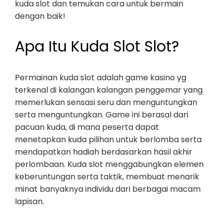
kuda slot dan temukan cara untuk bermain
dengan baik!
Apa Itu Kuda Slot Slot?
Permainan kuda slot adalah game kasino yg
terkenal di kalangan kalangan penggemar yang
memerlukan sensasi seru dan menguntungkan
serta menguntungkan. Game ini berasal dari
pacuan kuda, di mana peserta dapat
menetapkan kuda pilihan untuk berlomba serta
mendapatkan hadiah berdasarkan hasil akhir
perlombaan. Kuda slot menggabungkan elemen
keberuntungan serta taktik, membuat menarik
minat banyaknya individu dari berbagai macam
lapisan.