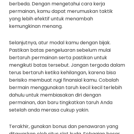
berbeda. Dengan mengetahui cara kerja
permainan, kamu dapat merumuskan taktik
yang lebih efektif untuk menambah
kemungkinan menang.
Selanjutnya, atur modal kamu dengan bijak.
Pastikan batas pengeluaran sebelum mulai
bertaruh permainan serta pastikan untuk
mengikuti batas tersebut. Jangan tergoda dalam
terus bertaruh ketika kehilangan, karena bisa
berisiko membuat rugi finansial kamu. Cobalah
bermain menggunakan taruh kecil kecil terlebih
dahulu untuk membiasakan diri dengan
permainan, dan baru tingkatkan taruh Anda
setelah anda merasa cukup yakin.
Terakhir, gunakan bonus dan penawaran yang
ditawarkan oleh situs slot kuda. Sebagian besar