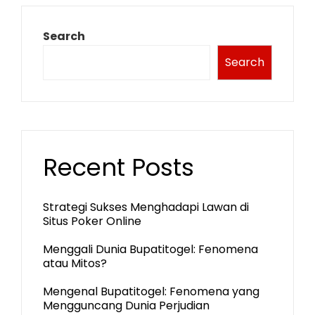
Search
Search
Recent Posts
Strategi Sukses Menghadapi Lawan di
Situs Poker Online
Menggali Dunia Bupatitogel: Fenomena
atau Mitos?
Mengenal Bupatitogel: Fenomena yang
Mengguncang Dunia Perjudian