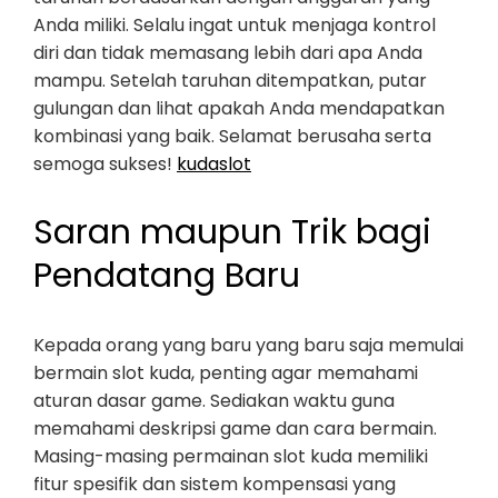
Anda miliki. Selalu ingat untuk menjaga kontrol
diri dan tidak memasang lebih dari apa Anda
mampu. Setelah taruhan ditempatkan, putar
gulungan dan lihat apakah Anda mendapatkan
kombinasi yang baik. Selamat berusaha serta
semoga sukses!
kudaslot
Saran maupun Trik bagi
Pendatang Baru
Kepada orang yang baru yang baru saja memulai
bermain slot kuda, penting agar memahami
aturan dasar game. Sediakan waktu guna
memahami deskripsi game dan cara bermain.
Masing-masing permainan slot kuda memiliki
fitur spesifik dan sistem kompensasi yang