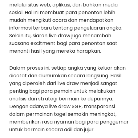
melalui situs web, aplikasi, dan bahkan media
sosial. Hal ini membuat para penonton lebih
mudah mengikuti acara dan mendapatkan
informasi terbaru tentang pengeluaran angka.
Selain itu, siaran live draw juga menambah
suasana excitment bagi para penonton saat
menanti hasil yang mereka harapkan.
Dalam proses ini, setiap angka yang keluar akan
dicatat dan diumumkan secara langsung. Hasil
yang diperoleh dari live draw menjadi sangat
penting bagi para pemain untuk melakukan
analisis dan strategi bermain ke depannya.
Dengan adanya live draw SGP, transparansi
dalam permainan togel semakin meningkat,
memberikan rasa nyaman bagi para penggemar
untuk bermain secara adil dan jujur.