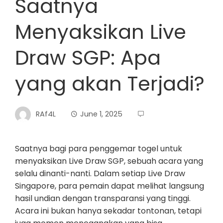
Saatnya
Menyaksikan Live
Draw SGP: Apa
yang akan Terjadi?
RAf4L
June 1, 2025
Saatnya bagi para penggemar togel untuk
menyaksikan Live Draw SGP, sebuah acara yang
selalu dinanti-nanti. Dalam setiap Live Draw
Singapore, para pemain dapat melihat langsung
hasil undian dengan transparansi yang tinggi.
Acara ini bukan hanya sekadar tontonan, tetapi