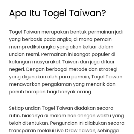
Apa Itu Togel Taiwan?
Togel Taiwan merupakan bentuk permainan judi
yang berbasis pada angka, di mana pemain
memprediksi angka yang akan keluar dalam
undian resmi. Permainan ini sangat populer di
kalangan masyarakat Taiwan dan juga di luar
negeri. Dengan berbagai metode dan strategi
yang digunakan oleh para pemain, Togel Taiwan
menawarkan pengalaman yang menarik dan
penuh harapan bagi banyak orang.
Setiap undian Togel Taiwan diadakan secara
rutin, biasanya di malam hari dengan waktu yang
telah ditentukan. Pengundian ini dilakukan secara
transparan melalui Live Draw Taiwan, sehingga