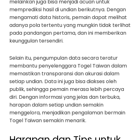
melainkan juga bisa menjadi acuan untuk
memprediksi hasil di undian berikutnya. Dengan
mengamati data historis, pemain dapat melihat
adanya pola tertentu yang mungkin tidak terlihat
pada pandangan pertama, dan ini memberikan
keunggulan tersendiri.
Selain itu, pengumpulan data secara teratur
membantu penyelenggara Togel Taiwan dalam
memastikan transparansi dan akurasi dalam
setiap undian. Data ini juga bisa diakses oleh
publik, sehingga pemain merasa lebih percaya
diri. Dengan informasi yang jelas dan terbuka,
harapan dalam setiap undian semakin
menggelora, menjadikan pengalaman bermain
Togel Taiwan semakin menarik.
Harapan dan Tips untuk