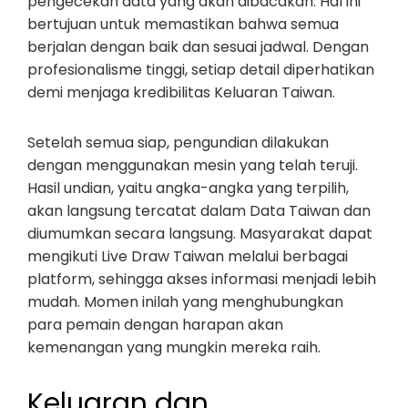
pengecekan data yang akan dibacakan. Hal ini
bertujuan untuk memastikan bahwa semua
berjalan dengan baik dan sesuai jadwal. Dengan
profesionalisme tinggi, setiap detail diperhatikan
demi menjaga kredibilitas Keluaran Taiwan.
Setelah semua siap, pengundian dilakukan
dengan menggunakan mesin yang telah teruji.
Hasil undian, yaitu angka-angka yang terpilih,
akan langsung tercatat dalam Data Taiwan dan
diumumkan secara langsung. Masyarakat dapat
mengikuti Live Draw Taiwan melalui berbagai
platform, sehingga akses informasi menjadi lebih
mudah. Momen inilah yang menghubungkan
para pemain dengan harapan akan
kemenangan yang mungkin mereka raih.
Keluaran dan