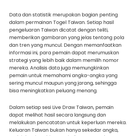
Data dan statistik merupakan bagian penting
dalam permainan Togel Taiwan. Setiap hasil
pengeluaran Taiwan dicatat dengan teliti,
memberikan gambaran yang jelas tentang pola
dan tren yang muncul. Dengan memanfaatkan
informasi ini, para pemain dapat merumuskan
strategi yang lebih baik dalam memilih nomor
mereka. Analisis data juga memungkinkan
pemain untuk memahami angka-angka yang
sering muncul maupun yang jarang, sehingga
bisa meningkatkan peluang menang.
Dalam setiap sesi Live Draw Taiwan, pemain
dapat melihat hasil secara langsung dan
melakukan pencatatan untuk keperluan mereka.
Keluaran Taiwan bukan hanya sekedar angka,