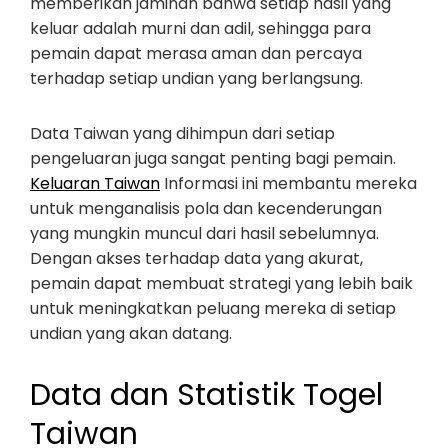
memberikan jaminan bahwa setiap hasil yang
keluar adalah murni dan adil, sehingga para
pemain dapat merasa aman dan percaya
terhadap setiap undian yang berlangsung.
Data Taiwan yang dihimpun dari setiap
pengeluaran juga sangat penting bagi pemain.
Keluaran Taiwan
Informasi ini membantu mereka
untuk menganalisis pola dan kecenderungan
yang mungkin muncul dari hasil sebelumnya.
Dengan akses terhadap data yang akurat,
pemain dapat membuat strategi yang lebih baik
untuk meningkatkan peluang mereka di setiap
undian yang akan datang.
Data dan Statistik Togel
Taiwan