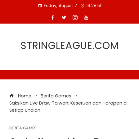
Skip
Friday, August 7
16:28:52
to
content
STRINGLEAGUE.COM
Home
Berita Games
Saksikan Live Draw Taiwan: Keseruan dan Harapan di
Setiap Undian
BERITA GAMES