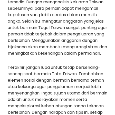
tersedia. Dengan menganalisis keluaran Taiwan
sebelumnya, para pemain dapat mengambil
keputusan yang lebih cerdas dalam memilih
angka. Selain itu, mengatur anggaran yang jelas
untuk bermain Togel Taiwan sangat penting agar
pemain tidak terjebak dalam pengeluaran yang
berlebihan. Menggunakan anggaran dengan
bijaksana akan membantu mengurangi stres dan
meningkatkan kesenangan dalam permainan.
Terakhir, jangan lupa untuk tetap bersenang-
senang saat bermain Toto Taiwan. Tambahkan
elemen sosial dengan bermain bersama teman
atau keluarga agar pengalaman menjadi lebih
menyenangkan. Ingat, tujuan utama dari bermain
adalah untuk merayakan momen serta
mengeksplorasi keberuntungan tanpa tekanan
berlebihan. Dengan harapan dan tips ini, setiap