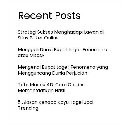
Recent Posts
Strategi Sukses Menghadapi Lawan di
Situs Poker Online
Menggali Dunia Bupatitogel: Fenomena
atau Mitos?
Mengenal Bupatitogel: Fenomena yang
Mengguncang Dunia Perjudian
Toto Macau 4D: Cara Cerdas
Memanfaatkan Hasil
5 Alasan Kenapa Kayu Togel Jadi
Trending