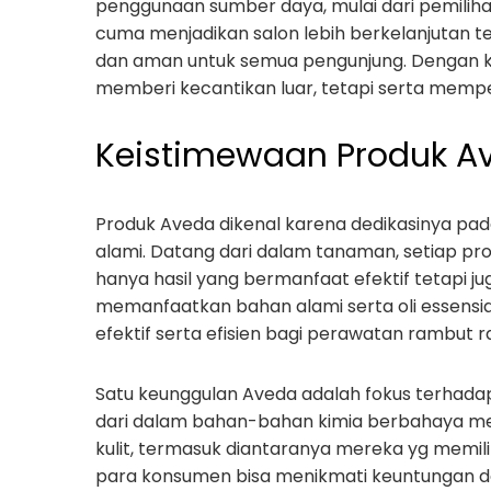
penggunaan sumber daya, mulai dari pemiliha
cuma menjadikan salon lebih berkelanjutan t
dan aman untuk semua pengunjung. Dengan kon
memberi kecantikan luar, tetapi serta mempe
Keistimewaan Produk A
Produk Aveda dikenal karena dedikasinya pa
alami. Datang dari dalam tanaman, setiap p
hanya hasil yang bermanfaat efektif tetapi 
memanfaatkan bahan alami serta oli essens
efektif serta efisien bagi perawatan rambut 
Satu keunggulan Aveda adalah fokus terhada
dari dalam bahan-bahan kimia berbahaya men
kulit, termasuk diantaranya mereka yg memil
para konsumen bisa menikmati keuntungan d