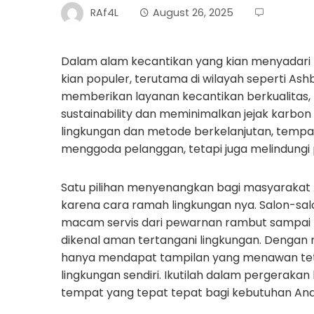
RAf4L
August 26, 2025
Dalam alam kecantikan yang kian menyadari 
kian populer, terutama di wilayah seperti Ash
memberikan layanan kecantikan berkualitas
sustainability dan meminimalkan jejak karbon
lingkungan dan metode berkelanjutan, tempat
menggoda pelanggan, tetapi juga melindungi p
Satu pilihan menyenangkan bagi masyarakat 
karena cara ramah lingkungan nya. Salon-sa
macam servis dari pewarnan rambut sampai
dikenal aman tertangani lingkungan. Dengan
hanya mendapat tampilan yang menawan teta
lingkungan sendiri. Ikutilah dalam pergeraka
tempat yang tepat tepat bagi kebutuhan And