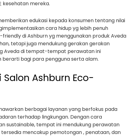
 kesehatan mereka.
 memberikan edukasi kepada konsumen tentang nilai
gimplementasikan cara hidup yg lebih penuh
-friendly di Ashburn yg menggunakan produk Aveda
an, tetapi juga mendukung gerakan gerakan
ang Aveda di tempat-tempat perawatan ini
 berarti bagi para pengguna serta alam.
 Salon Ashburn Eco-
enawarkan berbagai layanan yang berfokus pada
adaran terhadap lingkungan. Dengan cara
n sustainable, tempat ini mendukung perawatan
ang tersedia mencakup pemotongan , penataan, dan