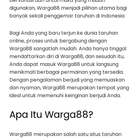
bervariasi dan antarmuka yang mudah
digunakan, Warga88 menjadi pilihan utama bagi
banyak sekali penggemar taruhan di Indonesia.
Bagi Anda yang baru terjun ke dunia taruhan
online, proses untuk bergabung dengan
Warga88 sangatlah mudah. Anda hanya tinggal
mendaftarkan diri di Warga88, dan sesudah itu,
Anda dapat masuk Warga88 untuk langsung
menikmati berbagai permainan yang tersedia.
Dengan pengalaman berjudi yang memuaskan
dan nyaman, Warga88 merupakan tempat yang
ideal untuk memenuhi keinginan berjudi Anda.
Apa Itu Warga88?
Warga88 merupakan salah satu situs taruhan