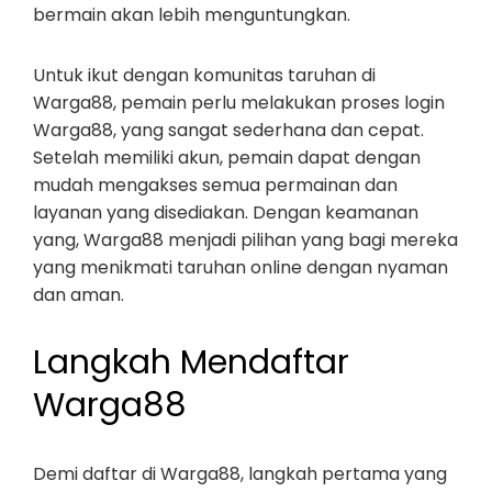
bermain akan lebih menguntungkan.
Untuk ikut dengan komunitas taruhan di
Warga88, pemain perlu melakukan proses login
Warga88, yang sangat sederhana dan cepat.
Setelah memiliki akun, pemain dapat dengan
mudah mengakses semua permainan dan
layanan yang disediakan. Dengan keamanan
yang, Warga88 menjadi pilihan yang bagi mereka
yang menikmati taruhan online dengan nyaman
dan aman.
Langkah Mendaftar
Warga88
Demi daftar di Warga88, langkah pertama yang