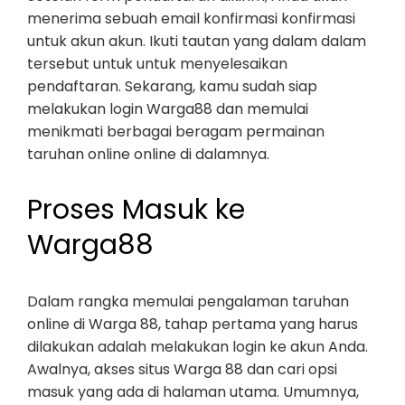
menerima sebuah email konfirmasi konfirmasi
untuk akun akun. Ikuti tautan yang dalam dalam
tersebut untuk untuk menyelesaikan
pendaftaran. Sekarang, kamu sudah siap
melakukan login Warga88 dan memulai
menikmati berbagai beragam permainan
taruhan online online di dalamnya.
Proses Masuk ke
Warga88
Dalam rangka memulai pengalaman taruhan
online di Warga 88, tahap pertama yang harus
dilakukan adalah melakukan login ke akun Anda.
Awalnya, akses situs Warga 88 dan cari opsi
masuk yang ada di halaman utama. Umumnya,