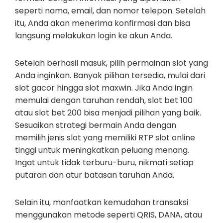
seperti nama, email, dan nomor telepon. Setelah
itu, Anda akan menerima konfirmasi dan bisa
langsung melakukan login ke akun Anda.
Setelah berhasil masuk, pilih permainan slot yang
Anda inginkan. Banyak pilihan tersedia, mulai dari
slot gacor hingga slot maxwin. Jika Anda ingin
memulai dengan taruhan rendah, slot bet 100
atau slot bet 200 bisa menjadi pilihan yang baik.
Sesuaikan strategi bermain Anda dengan
memilih jenis slot yang memiliki RTP slot online
tinggi untuk meningkatkan peluang menang.
Ingat untuk tidak terburu-buru, nikmati setiap
putaran dan atur batasan taruhan Anda.
Selain itu, manfaatkan kemudahan transaksi
menggunakan metode seperti QRIS, DANA, atau