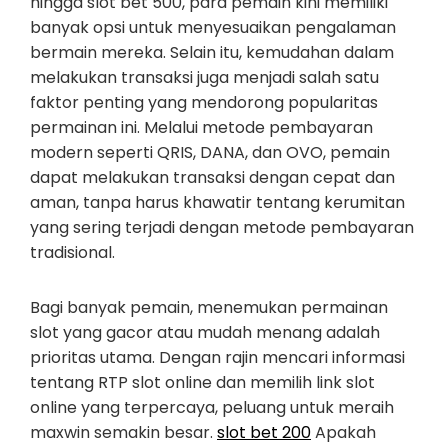
hingga slot bet 500, para pemain kini memiliki
banyak opsi untuk menyesuaikan pengalaman
bermain mereka. Selain itu, kemudahan dalam
melakukan transaksi juga menjadi salah satu
faktor penting yang mendorong popularitas
permainan ini. Melalui metode pembayaran
modern seperti QRIS, DANA, dan OVO, pemain
dapat melakukan transaksi dengan cepat dan
aman, tanpa harus khawatir tentang kerumitan
yang sering terjadi dengan metode pembayaran
tradisional.
Bagi banyak pemain, menemukan permainan
slot yang gacor atau mudah menang adalah
prioritas utama. Dengan rajin mencari informasi
tentang RTP slot online dan memilih link slot
online yang terpercaya, peluang untuk meraih
maxwin semakin besar.
slot bet 200
Apakah