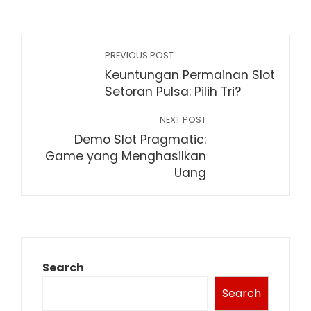
PREVIOUS POST
Keuntungan Permainan Slot
Setoran Pulsa: Pilih Tri?
NEXT POST
Demo Slot Pragmatic:
Game yang Menghasilkan
Uang
Search
Search