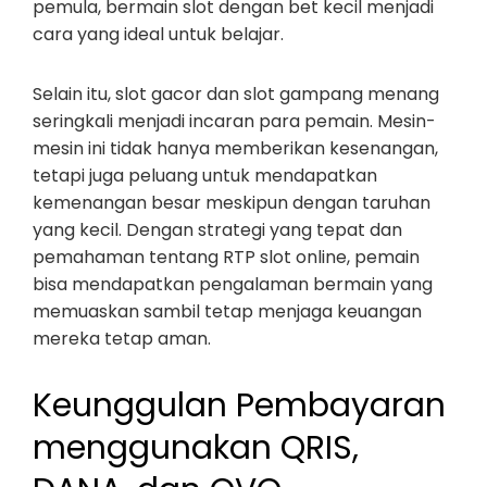
pemula, bermain slot dengan bet kecil menjadi
cara yang ideal untuk belajar.
Selain itu, slot gacor dan slot gampang menang
seringkali menjadi incaran para pemain. Mesin-
mesin ini tidak hanya memberikan kesenangan,
tetapi juga peluang untuk mendapatkan
kemenangan besar meskipun dengan taruhan
yang kecil. Dengan strategi yang tepat dan
pemahaman tentang RTP slot online, pemain
bisa mendapatkan pengalaman bermain yang
memuaskan sambil tetap menjaga keuangan
mereka tetap aman.
Keunggulan Pembayaran
menggunakan QRIS,