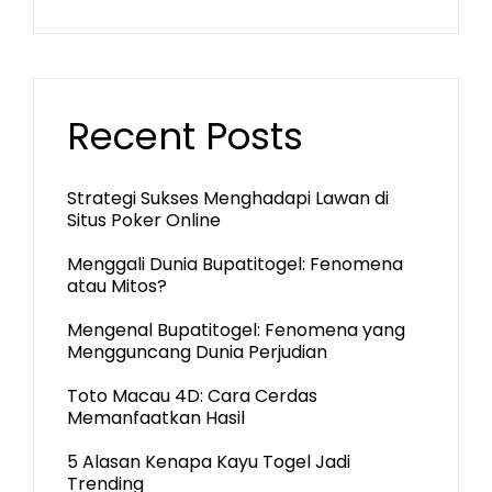
Recent Posts
Strategi Sukses Menghadapi Lawan di
Situs Poker Online
Menggali Dunia Bupatitogel: Fenomena
atau Mitos?
Mengenal Bupatitogel: Fenomena yang
Mengguncang Dunia Perjudian
Toto Macau 4D: Cara Cerdas
Memanfaatkan Hasil
5 Alasan Kenapa Kayu Togel Jadi
Trending