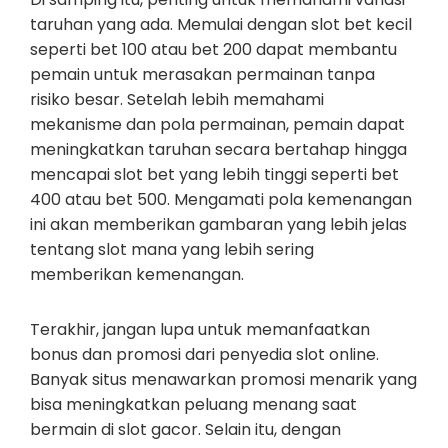
taruhan yang ada. Memulai dengan slot bet kecil
seperti bet 100 atau bet 200 dapat membantu
pemain untuk merasakan permainan tanpa
risiko besar. Setelah lebih memahami
mekanisme dan pola permainan, pemain dapat
meningkatkan taruhan secara bertahap hingga
mencapai slot bet yang lebih tinggi seperti bet
400 atau bet 500. Mengamati pola kemenangan
ini akan memberikan gambaran yang lebih jelas
tentang slot mana yang lebih sering
memberikan kemenangan.
Terakhir, jangan lupa untuk memanfaatkan
bonus dan promosi dari penyedia slot online.
Banyak situs menawarkan promosi menarik yang
bisa meningkatkan peluang menang saat
bermain di slot gacor. Selain itu, dengan