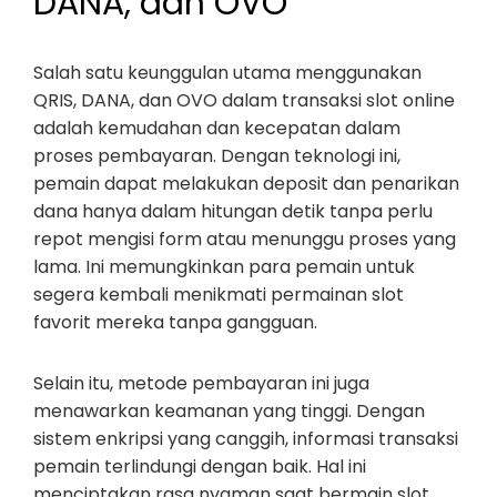
DANA, dan OVO
Salah satu keunggulan utama menggunakan
QRIS, DANA, dan OVO dalam transaksi slot online
adalah kemudahan dan kecepatan dalam
proses pembayaran. Dengan teknologi ini,
pemain dapat melakukan deposit dan penarikan
dana hanya dalam hitungan detik tanpa perlu
repot mengisi form atau menunggu proses yang
lama. Ini memungkinkan para pemain untuk
segera kembali menikmati permainan slot
favorit mereka tanpa gangguan.
Selain itu, metode pembayaran ini juga
menawarkan keamanan yang tinggi. Dengan
sistem enkripsi yang canggih, informasi transaksi
pemain terlindungi dengan baik. Hal ini
menciptakan rasa nyaman saat bermain slot,