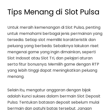
Tips Menang di Slot Pulsa
Untuk meraih kemenangan di Slot Pulsa, penting
untuk memahami berbagai jenis permainan yang
tersedia. Setiap slot memiliki karakteristik dan
peluang yang berbeda. Sebaiknya lakukan riset
mengenai game yang ingin dimainkan, seperti
Slot Indosat atau Slot Tri, dan pelajari aturan
serta fitur bonusnya. Memilih game dengan RTP
yang lebih tinggi dapat meningkatkan peluang
menang.
Selain itu, mengatur anggaran dengan bijak
adalah kunci sukses dalam bermain Slot Deposit
Pulsa. Tentukan batasan deposit sebelum mulai
bermain dan patuhi batas tersebut. Jangan