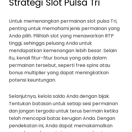
Strategi Slot Pulsa Tri
Untuk memenangkan permainan slot pulsa Tri,
penting untuk memahami jenis permainan yang
Anda pilih. Pilihlah slot yang menawarkan RTP
tinggi, sehingga peluang Anda untuk
mendapatkan kemenangan lebih besar. Selain
itu, kenali fitur-fitur bonus yang ada dalam
permainan tersebut, seperti free spins atau
bonus multiplier yang dapat meningkatkan
potensi keuntungan.
Selanjutnya, kelola saldo Anda dengan bijak.
Tentukan batasan untuk setiap sesi permainan
dan jangan tergoda untuk terus bermain ketika
telah mencapai batas kerugian Anda. Dengan
pendekatan ini, Anda dapat memaksimalkan