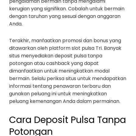
pengalaman bermain tanpa mengalami
kerugian yang signifikan. Cobalah untuk bermain
dengan taruhan yang sesuai dengan anggaran
Anda.
Terakhir, manfaatkan promosi dan bonus yang
ditawarkan oleh platform slot pulsa Tri. Banyak
situs menyediakan deposit pulsa tanpa
potongan atau cashback yang dapat
dimanfaatkan untuk meningkatkan modal
bermain. Selalu periksa situs untuk mendapatkan
informasi tentang penawaran terbaru dan
gunakan peluang ini untuk meningkatkan
peluang kemenangan Anda dalam permainan.
Cara Deposit Pulsa Tanpa
Potongan