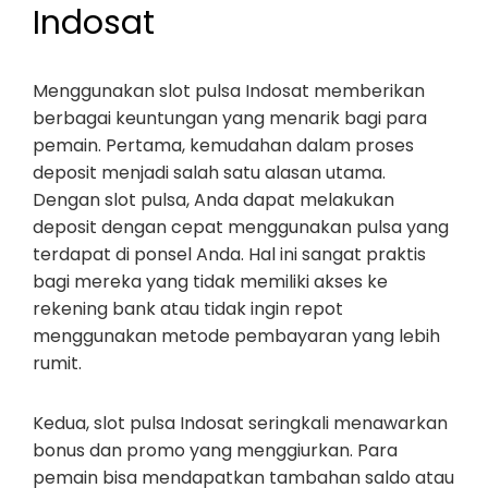
Indosat
Menggunakan slot pulsa Indosat memberikan
berbagai keuntungan yang menarik bagi para
pemain. Pertama, kemudahan dalam proses
deposit menjadi salah satu alasan utama.
Dengan slot pulsa, Anda dapat melakukan
deposit dengan cepat menggunakan pulsa yang
terdapat di ponsel Anda. Hal ini sangat praktis
bagi mereka yang tidak memiliki akses ke
rekening bank atau tidak ingin repot
menggunakan metode pembayaran yang lebih
rumit.
Kedua, slot pulsa Indosat seringkali menawarkan
bonus dan promo yang menggiurkan. Para
pemain bisa mendapatkan tambahan saldo atau