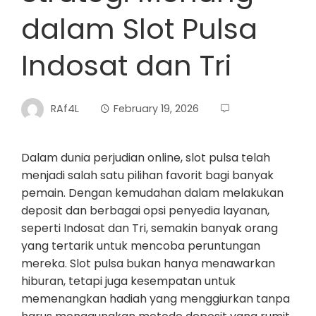
dalam Slot Pulsa
Indosat dan Tri
RAf4L
February 19, 2026
Dalam dunia perjudian online, slot pulsa telah
menjadi salah satu pilihan favorit bagi banyak
pemain. Dengan kemudahan dalam melakukan
deposit dan berbagai opsi penyedia layanan,
seperti Indosat dan Tri, semakin banyak orang
yang tertarik untuk mencoba peruntungan
mereka. Slot pulsa bukan hanya menawarkan
hiburan, tetapi juga kesempatan untuk
memenangkan hadiah yang menggiurkan tanpa