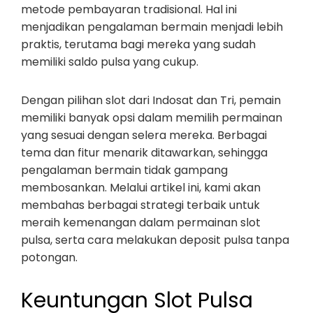
metode pembayaran tradisional. Hal ini
menjadikan pengalaman bermain menjadi lebih
praktis, terutama bagi mereka yang sudah
memiliki saldo pulsa yang cukup.
Dengan pilihan slot dari Indosat dan Tri, pemain
memiliki banyak opsi dalam memilih permainan
yang sesuai dengan selera mereka. Berbagai
tema dan fitur menarik ditawarkan, sehingga
pengalaman bermain tidak gampang
membosankan. Melalui artikel ini, kami akan
membahas berbagai strategi terbaik untuk
meraih kemenangan dalam permainan slot
pulsa, serta cara melakukan deposit pulsa tanpa
potongan.
Keuntungan Slot Pulsa