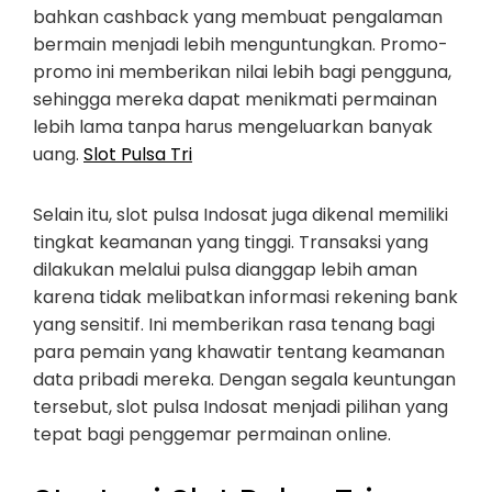
bahkan cashback yang membuat pengalaman
bermain menjadi lebih menguntungkan. Promo-
promo ini memberikan nilai lebih bagi pengguna,
sehingga mereka dapat menikmati permainan
lebih lama tanpa harus mengeluarkan banyak
uang.
Slot Pulsa Tri
Selain itu, slot pulsa Indosat juga dikenal memiliki
tingkat keamanan yang tinggi. Transaksi yang
dilakukan melalui pulsa dianggap lebih aman
karena tidak melibatkan informasi rekening bank
yang sensitif. Ini memberikan rasa tenang bagi
para pemain yang khawatir tentang keamanan
data pribadi mereka. Dengan segala keuntungan
tersebut, slot pulsa Indosat menjadi pilihan yang
tepat bagi penggemar permainan online.