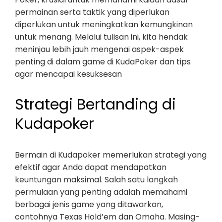
permainan serta taktik yang diperlukan
diperlukan untuk meningkatkan kemungkinan
untuk menang. Melalui tulisan ini, kita hendak
meninjau lebih jauh mengenai aspek-aspek
penting di dalam game di KudaPoker dan tips
agar mencapai kesuksesan
Strategi Bertanding di
Kudapoker
Bermain di Kudapoker memerlukan strategi yang
efektif agar Anda dapat mendapatkan
keuntungan maksimal. Salah satu langkah
permulaan yang penting adalah memahami
berbagai jenis game yang ditawarkan,
contohnya Texas Hold’em dan Omaha. Masing-