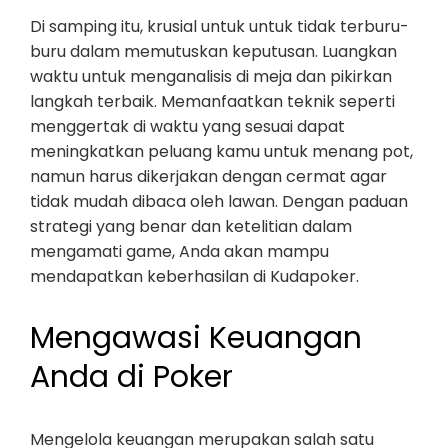
Di samping itu, krusial untuk untuk tidak terburu-
buru dalam memutuskan keputusan. Luangkan
waktu untuk menganalisis di meja dan pikirkan
langkah terbaik. Memanfaatkan teknik seperti
menggertak di waktu yang sesuai dapat
meningkatkan peluang kamu untuk menang pot,
namun harus dikerjakan dengan cermat agar
tidak mudah dibaca oleh lawan. Dengan paduan
strategi yang benar dan ketelitian dalam
mengamati game, Anda akan mampu
mendapatkan keberhasilan di Kudapoker.
Mengawasi Keuangan
Anda di Poker
Mengelola keuangan merupakan salah satu