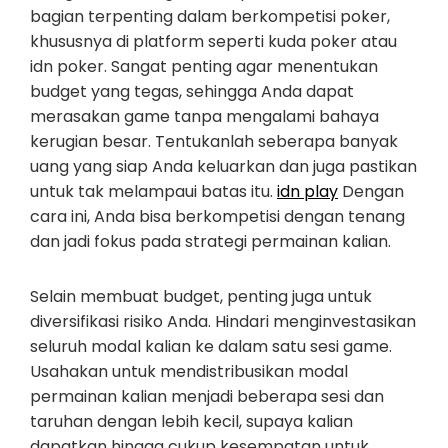
bagian terpenting dalam berkompetisi poker,
khususnya di platform seperti kuda poker atau
idn poker. Sangat penting agar menentukan
budget yang tegas, sehingga Anda dapat
merasakan game tanpa mengalami bahaya
kerugian besar. Tentukanlah seberapa banyak
uang yang siap Anda keluarkan dan juga pastikan
untuk tak melampaui batas itu.
idn play
Dengan
cara ini, Anda bisa berkompetisi dengan tenang
dan jadi fokus pada strategi permainan kalian.
Selain membuat budget, penting juga untuk
diversifikasi risiko Anda. Hindari menginvestasikan
seluruh modal kalian ke dalam satu sesi game.
Usahakan untuk mendistribusikan modal
permainan kalian menjadi beberapa sesi dan
taruhan dengan lebih kecil, supaya kalian
dapatkan hingga cukup kesempatan untuk