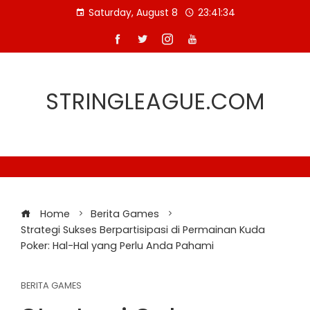
Skip
Saturday, August 8
23:41:34
to
content
STRINGLEAGUE.COM
Home
Berita Games
Strategi Sukses Berpartisipasi di Permainan Kuda
Poker: Hal-Hal yang Perlu Anda Pahami
BERITA GAMES