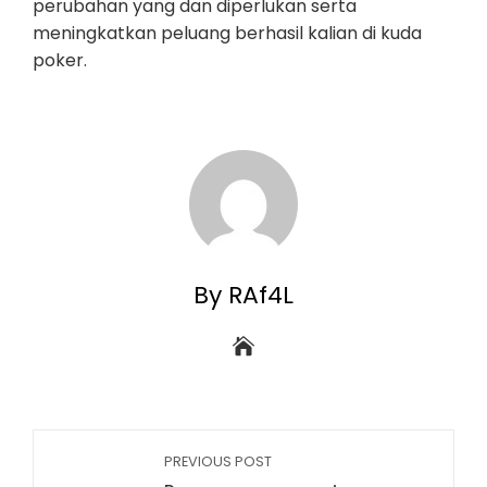
perubahan yang dan diperlukan serta
meningkatkan peluang berhasil kalian di kuda
poker.
By RAf4L
PREVIOUS POST