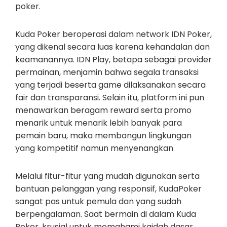
poker.
Kuda Poker beroperasi dalam network IDN Poker,
yang dikenal secara luas karena kehandalan dan
keamanannya. IDN Play, betapa sebagai provider
permainan, menjamin bahwa segala transaksi
yang terjadi beserta game dilaksanakan secara
fair dan transparansi. Selain itu, platform ini pun
menawarkan beragam reward serta promo
menarik untuk menarik lebih banyak para
pemain baru, maka membangun lingkungan
yang kompetitif namun menyenangkan
Melalui fitur-fitur yang mudah digunakan serta
bantuan pelanggan yang responsif, KudaPoker
sangat pas untuk pemula dan yang sudah
berpengalaman. Saat bermain di dalam Kuda
Poker, krusial untuk memahami kaidah dasar