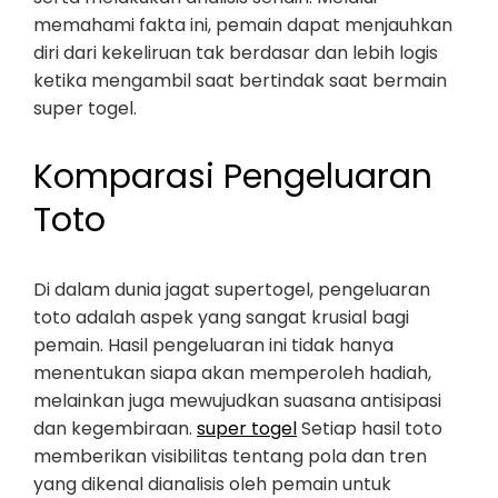
memahami fakta ini, pemain dapat menjauhkan
diri dari kekeliruan tak berdasar dan lebih logis
ketika mengambil saat bertindak saat bermain
super togel.
Komparasi Pengeluaran
Toto
Di dalam dunia jagat supertogel, pengeluaran
toto adalah aspek yang sangat krusial bagi
pemain. Hasil pengeluaran ini tidak hanya
menentukan siapa akan memperoleh hadiah,
melainkan juga mewujudkan suasana antisipasi
dan kegembiraan.
super togel
Setiap hasil toto
memberikan visibilitas tentang pola dan tren
yang dikenal dianalisis oleh pemain untuk