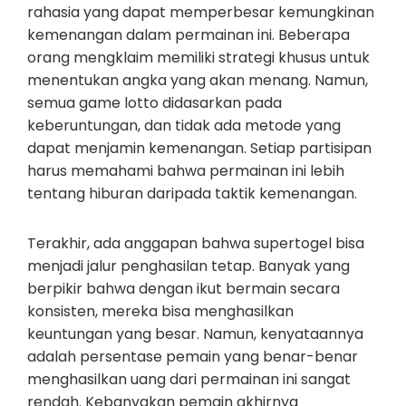
rahasia yang dapat memperbesar kemungkinan
kemenangan dalam permainan ini. Beberapa
orang mengklaim memiliki strategi khusus untuk
menentukan angka yang akan menang. Namun,
semua game lotto didasarkan pada
keberuntungan, dan tidak ada metode yang
dapat menjamin kemenangan. Setiap partisipan
harus memahami bahwa permainan ini lebih
tentang hiburan daripada taktik kemenangan.
Terakhir, ada anggapan bahwa supertogel bisa
menjadi jalur penghasilan tetap. Banyak yang
berpikir bahwa dengan ikut bermain secara
konsisten, mereka bisa menghasilkan
keuntungan yang besar. Namun, kenyataannya
adalah persentase pemain yang benar-benar
menghasilkan uang dari permainan ini sangat
rendah. Kebanyakan pemain akhirnya