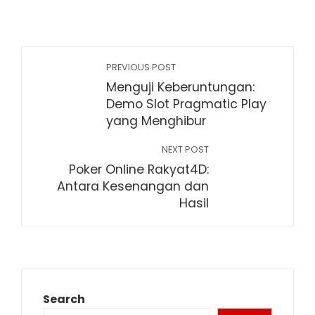
PREVIOUS POST
Menguji Keberuntungan:
Demo Slot Pragmatic Play
yang Menghibur
NEXT POST
Poker Online Rakyat4D:
Antara Kesenangan dan
Hasil
Search