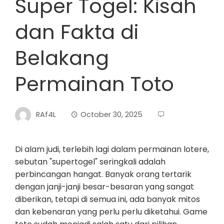
Super Togel: Kisah
dan Fakta di
Belakang
Permainan Toto
RAf4L
October 30, 2025
Di alam judi, terlebih lagi dalam permainan lotere,
sebutan "supertogel" seringkali adalah
perbincangan hangat. Banyak orang tertarik
dengan janji-janji besar-besaran yang sangat
diberikan, tetapi di semua ini, ada banyak mitos
dan kebenaran yang perlu perlu diketahui. Game