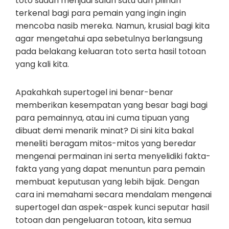
toto sudah menjadi salah satu dari pilihan
terkenal bagi para pemain yang ingin ingin
mencoba nasib mereka. Namun, krusial bagi kita
agar mengetahui apa sebetulnya berlangsung
pada belakang keluaran toto serta hasil totoan
yang kali kita.
Apakahkah supertogel ini benar-benar
memberikan kesempatan yang besar bagi bagi
para pemainnya, atau ini cuma tipuan yang
dibuat demi menarik minat? Di sini kita bakal
meneliti beragam mitos-mitos yang beredar
mengenai permainan ini serta menyelidiki fakta-
fakta yang yang dapat menuntun para pemain
membuat keputusan yang lebih bijak. Dengan
cara ini memahami secara mendalam mengenai
supertogel dan aspek-aspek kunci seputar hasil
totoan dan pengeluaran totoan, kita semua