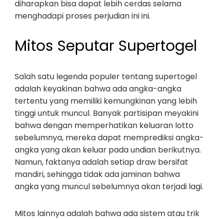
diharapkan bisa dapat lebih cerdas selama
menghadapi proses perjudian ini ini.
Mitos Seputar Supertogel
Salah satu legenda populer tentang supertogel
adalah keyakinan bahwa ada angka-angka
tertentu yang memiliki kemungkinan yang lebih
tinggi untuk muncul. Banyak partisipan meyakini
bahwa dengan memperhatikan keluaran lotto
sebelumnya, mereka dapat memprediksi angka-
angka yang akan keluar pada undian berikutnya.
Namun, faktanya adalah setiap draw bersifat
mandiri, sehingga tidak ada jaminan bahwa
angka yang muncul sebelumnya akan terjadi lagi.
Mitos lainnya adalah bahwa ada sistem atau trik