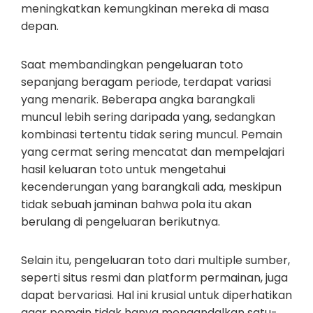
meningkatkan kemungkinan mereka di masa
depan.
Saat membandingkan pengeluaran toto
sepanjang beragam periode, terdapat variasi
yang menarik. Beberapa angka barangkali
muncul lebih sering daripada yang, sedangkan
kombinasi tertentu tidak sering muncul. Pemain
yang cermat sering mencatat dan mempelajari
hasil keluaran toto untuk mengetahui
kecenderungan yang barangkali ada, meskipun
tidak sebuah jaminan bahwa pola itu akan
berulang di pengeluaran berikutnya.
Selain itu, pengeluaran toto dari multiple sumber,
seperti situs resmi dan platform permainan, juga
dapat bervariasi. Hal ini krusial untuk diperhatikan
agar pemain tidak hanya mengandalkan satu-