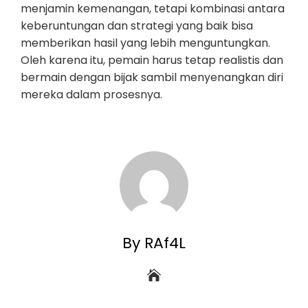
menjamin kemenangan, tetapi kombinasi antara
keberuntungan dan strategi yang baik bisa
memberikan hasil yang lebih menguntungkan.
Oleh karena itu, pemain harus tetap realistis dan
bermain dengan bijak sambil menyenangkan diri
mereka dalam prosesnya.
By RAf4L