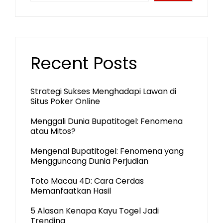
Recent Posts
Strategi Sukses Menghadapi Lawan di
Situs Poker Online
Menggali Dunia Bupatitogel: Fenomena
atau Mitos?
Mengenal Bupatitogel: Fenomena yang
Mengguncang Dunia Perjudian
Toto Macau 4D: Cara Cerdas
Memanfaatkan Hasil
5 Alasan Kenapa Kayu Togel Jadi
Trending