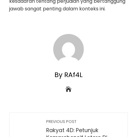
kesadaran tentang perjudian yang bertanggung
jawab sangat penting dalam konteks ini.
By RAf4L
PREVIOUS POST
Rakyat 4D: Petunjuk