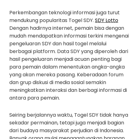
Perkembangan teknologi informasi juga turut
mendukung popularitas Togel SDY.
SDY Lotto
Dengan hadirnya internet, pemain bisa dengan
mudah mendapatkan informasi terkini mengenai
pengeluaran SDY dan hasil togel melalui
berbagai platform. Data SDY yang diperoleh dari
hasil pengeluaran menjadi acuan penting bagi
para pemain dalam menentukan angka-angka
yang akan mereka pasang. Keberadaan forum
dan grup diskusi di media sosial semakin
meningkatkan interaksi dan berbagi informasi di
antara para pemain.
Seiring berjalannya waktu, Togel SDY tidak hanya
sekadar permainan, tetapi juga menjadi bagian
dari budaya masyarakat perjudian di Indonesia.
Banyak orang mulai menggantungkan harapan