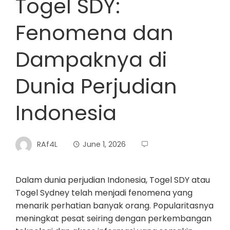
Togel SDY:
Fenomena dan
Dampaknya di
Dunia Perjudian
Indonesia
RAf4L
June 1, 2026
Dalam dunia perjudian Indonesia, Togel SDY atau
Togel Sydney telah menjadi fenomena yang
menarik perhatian banyak orang. Popularitasnya
meningkat pesat seiring dengan perkembangan