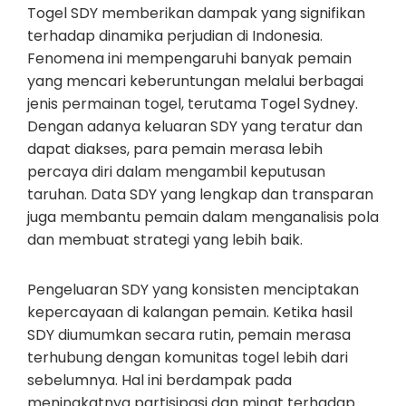
Togel SDY memberikan dampak yang signifikan
terhadap dinamika perjudian di Indonesia.
Fenomena ini mempengaruhi banyak pemain
yang mencari keberuntungan melalui berbagai
jenis permainan togel, terutama Togel Sydney.
Dengan adanya keluaran SDY yang teratur dan
dapat diakses, para pemain merasa lebih
percaya diri dalam mengambil keputusan
taruhan. Data SDY yang lengkap dan transparan
juga membantu pemain dalam menganalisis pola
dan membuat strategi yang lebih baik.
Pengeluaran SDY yang konsisten menciptakan
kepercayaan di kalangan pemain. Ketika hasil
SDY diumumkan secara rutin, pemain merasa
terhubung dengan komunitas togel lebih dari
sebelumnya. Hal ini berdampak pada
meningkatnya partisipasi dan minat terhadap