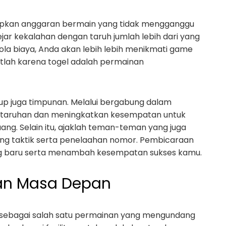
tapkan anggaran bermain yang tidak mengganggu
jar kekalahan dengan taruh jumlah lebih dari yang
la biaya, Anda akan lebih lebih menikmati game
gatlah karena togel adalah permainan
rup juga timpunan. Melalui bergabung dalam
 taruhan dan meningkatkan kesempatan untuk
g. Selain itu, ajaklah teman-teman yang juga
tang taktik serta penelaahan nomor. Pembicaraan
g baru serta menambah kesempatan sukses kamu.
an Masa Depan
p sebagai salah satu permainan yang mengundang