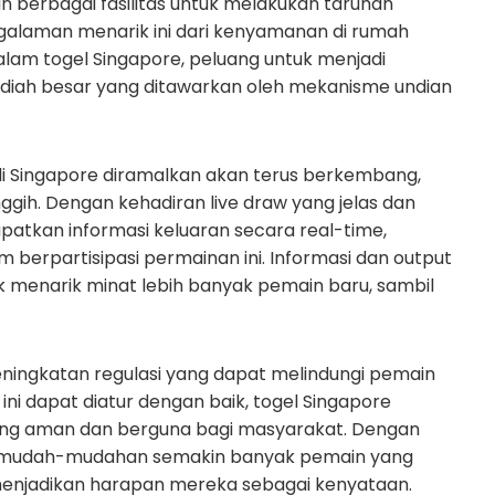
 berbagai fasilitas untuk melakukan taruhan
galaman menarik ini dari kenyamanan di rumah
alam togel Singapore, peluang untuk menjadi
adiah besar yang ditawarkan oleh mekanisme undian
di Singapore diramalkan akan terus berkembang,
gih. Dengan kehadiran live draw yang jelas dan
atkan informasi keluaran secara real-time,
berpartisipasi permainan ini. Informasi dan output
k menarik minat lebih banyak pemain baru, sambil
ningkatan regulasi yang dapat melindungi pemain
ni dapat diatur dengan baik, togel Singapore
 yang aman dan berguna bagi masyarakat. Dengan
 mudah-mudahan semakin banyak pemain yang
 menjadikan harapan mereka sebagai kenyataan.