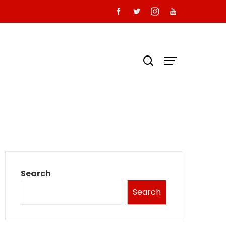
Search
Search