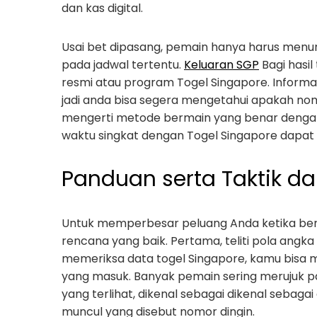
dan kas digital.
Usai bet dipasang, pemain hanya harus menun
pada jadwal tertentu.
Keluaran SGP
Bagi hasil
resmi atau program Togel Singapore. Informasi
jadi anda bisa segera mengetahui apakah no
mengerti metode bermain yang benar dengan
waktu singkat dengan Togel Singapore dapat 
Panduan serta Taktik 
Untuk memperbesar peluang Anda ketika berm
rencana yang baik. Pertama, teliti pola angka
memeriksa data togel Singapore, kamu bisa 
yang masuk. Banyak pemain sering merujuk p
yang terlihat, dikenal sebagai dikenal sebag
muncul yang disebut nomor dingin.