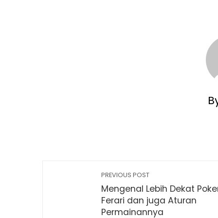
B
PREVIOUS POST
Mengenal Lebih Dekat Poke
Ferari dan juga Aturan
Permainannya