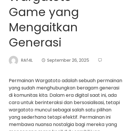
Game yang
Mengaitkan
Generasi
RAf4L
September 26, 2025
Permainan Wargatoto adalah sebuah permainan
yang sudah menghubungkan beragam generasi
di komunitas kita. Dalam era digital saat ini, ada
cara untuk berinteraksi dan bersosialisasi, tetapi
wargatoto muncul sebagai salah satu pilihan
yang sederhana tetapi efektif. Permainan ini
membawa nuansa nostalgia bagi mereka yang