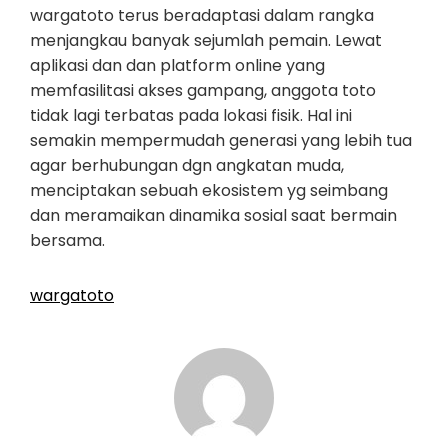
wargatoto terus beradaptasi dalam rangka
menjangkau banyak sejumlah pemain. Lewat
aplikasi dan dan platform online yang
memfasilitasi akses gampang, anggota toto
tidak lagi terbatas pada lokasi fisik. Hal ini
semakin mempermudah generasi yang lebih tua
agar berhubungan dgn angkatan muda,
menciptakan sebuah ekosistem yg seimbang
dan meramaikan dinamika sosial saat bermain
bersama.
wargatoto