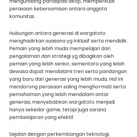
mengundang partisipasi aktip, memperkuat
perasaan kebersamaan antara anggota
komunitas.
Hubungan antara generasi di wargatoto
menghadirkan suasana yg inklusif serta mendidik.
Pemain yang lebih muda mempelajari dari
pengalaman dan strategi yg dibagikan oleh
pemain yang lebih senior, sementara yang lebih
dewasa dapat mendalami tren serta pandangan
yang baru dari generasi yang lebih muda. Hal ini
mendorong perasaan saling menghormati serta
pemahaman yang lebih mendalam antar
generasi, menyebabkan wargatoto menjadi
hanya sekedar game, tetapi juga sarana
pembelajaran yang efektif.
Sejalan dengan perkembangan teknologi,