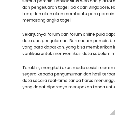
semua pemain. Banyak situs web dan platfor
dan pengeluaran togel, baik dari Singapore, Ho
teruji dan akan akan membantu para pemain d
memasang angka togel.
Selanjutnya, forum dan forum online pula d
data dan pengalaman. Bermacam pemain berba
yang para dapatkan, yang bisa memberikan ins
verifikasi untuk memverifikasi data sebelu
Terakhir, mengikuti akun media sosial resmi 
segera kepada pengumuman dan hasil terbaru
data secara real-time tanpa harus menungg
yang dapat dipercaya merupakan tanda untuk