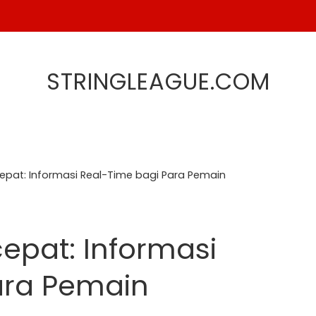
STRINGLEAGUE.COM
epat: Informasi Real-Time bagi Para Pemain
epat: Informasi
ara Pemain