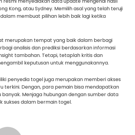
m resmi menyediakan data update mengenai hasil
ng Kong, atau Sydney. Memilih asal yang telah teruji
alam membuat pilihan lebih baik lagi ketika
apat merupakan tempat yang baik dalam berbagi
gi analisis dan prediksi berdasarkan informasi
ight tambahan. Tetapi, tetaplah kritis dan
m mengambil keputusan untuk menggunakannya.
miliki penyedia togel juga merupakan memberi akses
 terkini. Dengan, para pemain bisa mendapatkan
u banyak. Menjaga hubungan dengan sumber data
 sukses dalam bermain togel.