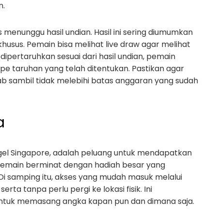
n.
enunggu hasil undian. Hasil ini sering diumumkan
husus. Pemain bisa melihat live draw agar melihat
 dipertaruhkan sesuai dari hasil undian, pemain
e taruhan yang telah ditentukan. Pastikan agar
b sambil tidak melebihi batas anggaran yang sudah
a
gel Singapore, adalah peluang untuk mendapatkan
k pemain berminat dengan hadiah besar yang
 Di samping itu, akses yang mudah masuk melalui
ta tanpa perlu pergi ke lokasi fisik. Ini
 untuk memasang angka kapan pun dan dimana saja.