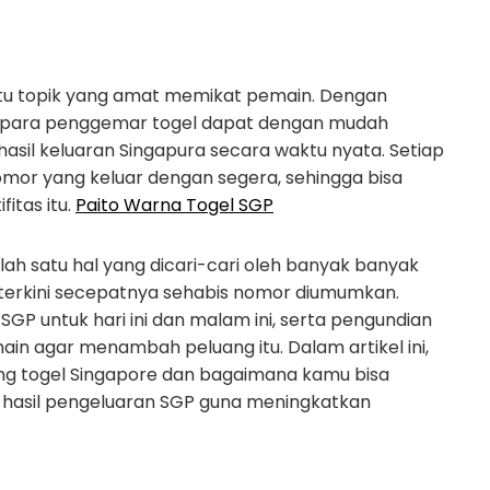
satu topik yang amat memikat pemain. Dengan
ni para penggemar togel dapat dengan mudah
asil keluaran Singapura secara waktu nyata. Setiap
or yang keluar dengan segera, sehingga bisa
itas itu.
Paito Warna Togel SGP
lah satu hal yang dicari-cari oleh banyak banyak
terkini secepatnya sehabis nomor diumumkan.
 SGP untuk hari ini dan malam ini, serta pengundian
ain agar menambah peluang itu. Dalam artikel ini,
ang togel Singapore dan bagaimana kamu bisa
hasil pengeluaran SGP guna meningkatkan