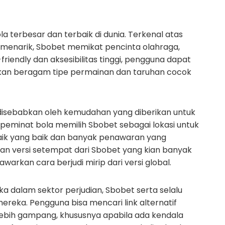
la terbesar dan terbaik di dunia. Terkenal atas
 menarik, Sbobet memikat pencinta olahraga,
riendly dan aksesibilitas tinggi, pengguna dapat
kan beragam tipe permainan dan taruhan cocok
 disebabkan oleh kemudahan yang diberikan untuk
peminat bola memilih Sbobet sebagai lokasi untuk
aik yang baik dan banyak penawaran yang
kan versi setempat dari Sbobet yang kian banyak
rkan cara berjudi mirip dari versi global.
a dalam sektor perjudian, Sbobet serta selalu
eka. Pengguna bisa mencari link alternatif
lebih gampang, khususnya apabila ada kendala