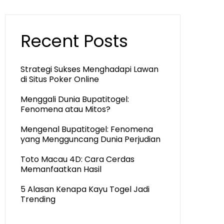
Recent Posts
Strategi Sukses Menghadapi Lawan
di Situs Poker Online
Menggali Dunia Bupatitogel:
Fenomena atau Mitos?
Mengenal Bupatitogel: Fenomena
yang Mengguncang Dunia Perjudian
Toto Macau 4D: Cara Cerdas
Memanfaatkan Hasil
5 Alasan Kenapa Kayu Togel Jadi
Trending