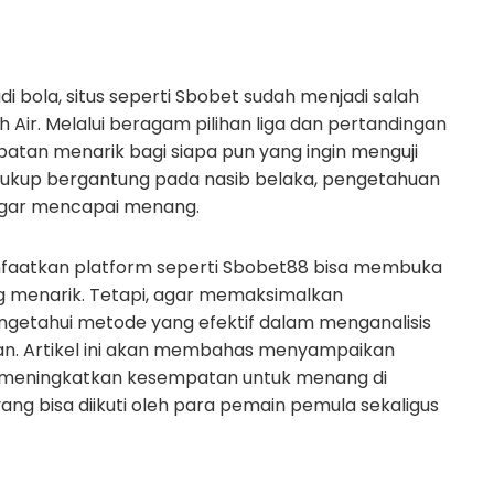
di bola, situs seperti Sbobet sudah menjadi salah
ah Air. Melalui beragam pilihan liga dan pertandingan
tan menarik bagi siapa pun yang ingin menguji
 cukup bergantung pada nasib belaka, pengetahuan
 agar mencapai menang.
nfaatkan platform seperti Sbobet88 bisa membuka
g menarik. Tetapi, agar memaksimalkan
getahui metode yang efektif dalam menganalisis
evan. Artikel ini akan membahas menyampaikan
 meningkatkan kesempatan untuk menang di
ng bisa diikuti oleh para pemain pemula sekaligus