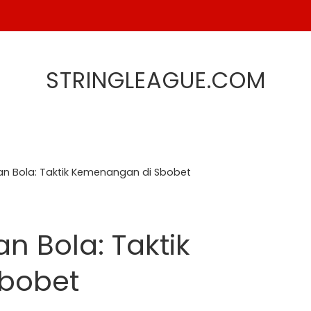
STRINGLEAGUE.COM
an Bola: Taktik Kemenangan di Sbobet
n Bola: Taktik
bobet