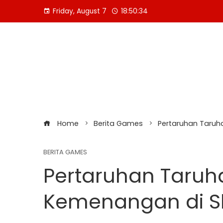
Skip
Friday, August 7
18:50:35
to
content
Home
Berita Games
Pertaruhan Taruh
BERITA GAMES
Pertaruhan Taruha
Kemenangan di S