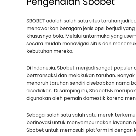
Pengenalan Sbobet
SBOBET adalah salah satu situs taruhan judi bo
menawarkan beragam jenis opsi berjudi yang
khususnya bola. Melalui antarmuka yang user-f
secara mudah menavigasi situs dan menemu
kebutuhan mereka.
Di Indonesia, Sbobet menjadi sangat populer
bertransaksi dan melakukan taruhan. Banyak 
menaruh taruhan sendiri disebabkan nama b
disediakan. Di samping itu, Sbobet88 merupa
digunakan oleh pemain domestik karena menawa
Sebagai salah satu salah satu merek terkemuk
berinovasi untuk menyempurnakan layanan mer
Sbobet untuk memasuki platform ini dengan 