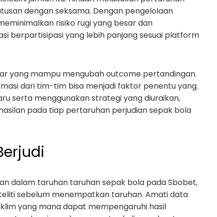
putusan dengan seksama. Dengan pengelolaan
meminimalkan risiko rugi yang besar dan
i berpartisipasi yang lebih panjang sesuai platform
 luar yang mampu mengubah outcome pertandingan.
asi dari tim-tim bisa menjadi faktor penentu yang.
ru serta menggunakan strategi yang diuraikan,
ilan pada tiap pertaruhan perjudian sepak bola
Berjudi
an dalam taruhan taruhan sepak bola pada Sbobet,
 teliti sebelum menempatkan taruhan. Amati data
 iklim yang mana dapat mempengaruhi hasil