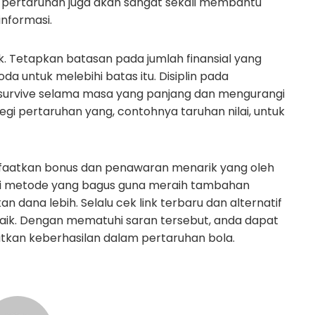
i pertaruhan juga akan sangat sekali membantu
informasi.
ak. Tetapkan batasan pada jumlah finansial yang
a untuk melebihi batas itu. Disiplin pada
 survive selama masa yang panjang dan mengurangi
tegi pertaruhan yang, contohnya taruhan nilai, untuk
faatkan bonus dan penawaran menarik yang oleh
i metode yang bagus guna meraih tambahan
ana lebih. Selalu cek link terbaru dan alternatif
ik. Dengan mematuhi saran tersebut, anda dapat
an keberhasilan dalam pertaruhan bola.