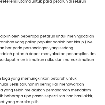
referensi utama untuk para petaruh di seluruh
 dipilih oleh beberapa petaruh untuk meningkatkan
taruhan yang paling populer adalah bet hidup (live
an bet pada pertandingan yang sedang
ni adalah petaruh dapat menyaksikan penampilan tim
ka dapat meminimalkan risiko dan memaksimalkan
um laga yang memungkinkan petaruh untuk
i. Jenis taruhan ini sering kali menawarkan
ereka yang telah melakukan pemahaman mendalam
 beberapa tipe pasar, seperti taruhan hasil akhir,
bet yang mereka pilih.