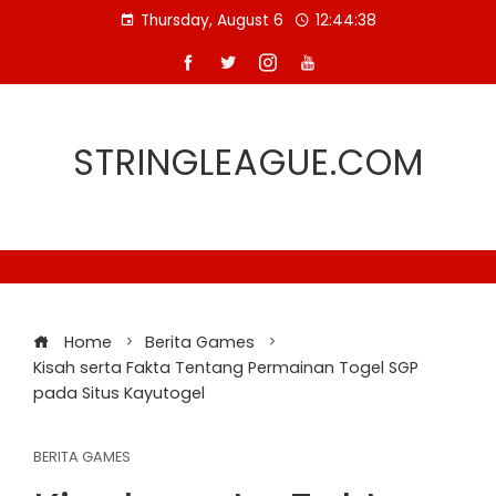
Skip
Thursday, August 6
12:44:39
to
content
STRINGLEAGUE.COM
Home
Berita Games
Kisah serta Fakta Tentang Permainan Togel SGP
pada Situs Kayutogel
BERITA GAMES