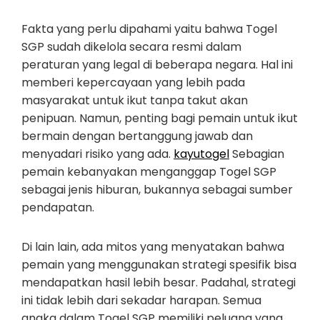
Fakta yang perlu dipahami yaitu bahwa Togel
SGP sudah dikelola secara resmi dalam
peraturan yang legal di beberapa negara. Hal ini
memberi kepercayaan yang lebih pada
masyarakat untuk ikut tanpa takut akan
penipuan. Namun, penting bagi pemain untuk ikut
bermain dengan bertanggung jawab dan
menyadari risiko yang ada.
kayutogel
Sebagian
pemain kebanyakan menganggap Togel SGP
sebagai jenis hiburan, bukannya sebagai sumber
pendapatan.
Di lain lain, ada mitos yang menyatakan bahwa
pemain yang menggunakan strategi spesifik bisa
mendapatkan hasil lebih besar. Padahal, strategi
ini tidak lebih dari sekadar harapan. Semua
angka dalam Togel SGP memiliki peluang yang