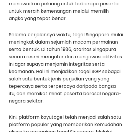
menawarkan peluang untuk beberapa peserta
untuk meraih kemenangan melalui memilih
angka yang tepat benar.
Selama berjalannya waktu, togel Singapore mulai
meningkat dalam sejumlah macam permainan
serta bentuk. Di tahun 1986, otoritas Singapura
secara resmi mengatur dan mengawasi aktivitas
ini agar supaya menjamin integritas serta
keamanan. Hal ini menjadikan togel SGP sebagai
salah satu bentuk jenis perjudian yang yang
tepercaya serta terpercaya daripada bangsa
itu, dan memikat minat peserta berasal negara-
negara sekitar.
Kini, platform kayutogel telah menjadi salah satu
platform populer yang memberikan kemudahan
akses ke permainan togel Singapore. Melalui