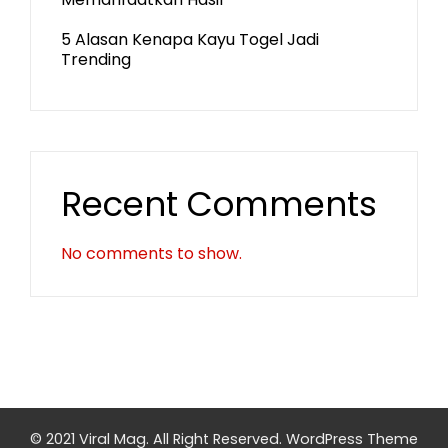
5 Alasan Kenapa Kayu Togel Jadi
Trending
Recent Comments
No comments to show.
© 2021 Viral Mag. All Right Reserved.
WordPress Theme