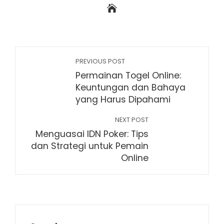
PREVIOUS POST
Permainan Togel Online:
Keuntungan dan Bahaya
yang Harus Dipahami
NEXT POST
Menguasai IDN Poker: Tips
dan Strategi untuk Pemain
Online