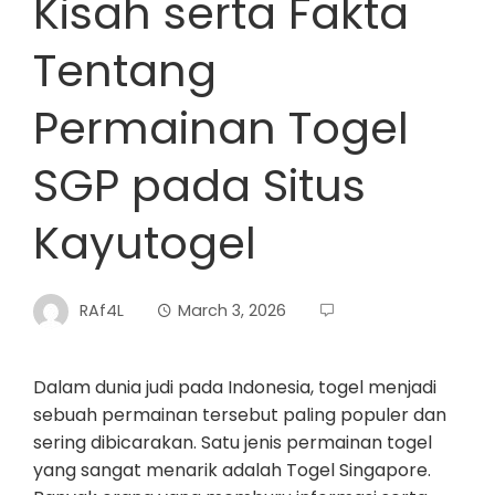
Kisah serta Fakta
Tentang
Permainan Togel
SGP pada Situs
Kayutogel
RAf4L
March 3, 2026
Dalam dunia judi pada Indonesia, togel menjadi
sebuah permainan tersebut paling populer dan
sering dibicarakan. Satu jenis permainan togel
yang sangat menarik adalah Togel Singapore.