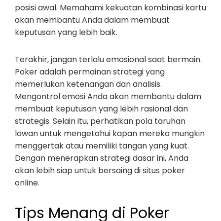
posisi awal. Memahami kekuatan kombinasi kartu
akan membantu Anda dalam membuat
keputusan yang lebih baik.
Terakhir, jangan terlalu emosional saat bermain.
Poker adalah permainan strategi yang
memerlukan ketenangan dan analisis.
Mengontrol emosi Anda akan membantu dalam
membuat keputusan yang lebih rasional dan
strategis. Selain itu, perhatikan pola taruhan
lawan untuk mengetahui kapan mereka mungkin
menggertak atau memiliki tangan yang kuat.
Dengan menerapkan strategi dasar ini, Anda
akan lebih siap untuk bersaing di situs poker
online.
Tips Menang di Poker