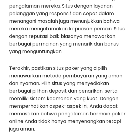
pengalaman mereka. Situs dengan layanan
pelanggan yang responsif dan cepat dalam
menangani masalah juga menunjukkan bahwa
mereka mengutamakan kepuasan pemain. Situs
dengan reputasi baik biasanya menawarkan
berbagai permainan yang menarik dan bonus
yang menguntungkan.
Terakhir, pastikan situs poker yang dipilih
menawarkan metode pembayaran yang aman
dan nyaman. Pilih situs yang menyediakan
berbagai pilihan deposit dan penarikan, serta
memiliki sistem keamanan yang kuat. Dengan
memperhatikan aspek-aspek ini, Anda dapat
memastikan bahwa pengalaman bermain poker
online Anda tidak hanya menyenangkan tetapi
juga aman.