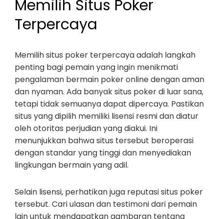
Memilih Situs Poker
Terpercaya
Memilih situs poker terpercaya adalah langkah
penting bagi pemain yang ingin menikmati
pengalaman bermain poker online dengan aman
dan nyaman. Ada banyak situs poker di luar sana,
tetapi tidak semuanya dapat dipercaya. Pastikan
situs yang dipilih memiliki lisensi resmi dan diatur
oleh otoritas perjudian yang diakui. Ini
menunjukkan bahwa situs tersebut beroperasi
dengan standar yang tinggi dan menyediakan
lingkungan bermain yang adil.
Selain lisensi, perhatikan juga reputasi situs poker
tersebut. Cari ulasan dan testimoni dari pemain
lain untuk mendapatkan gambaran tentang