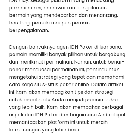
IDN Play, sebagai platform yang mendukung
permainan ini, menawarkan pengalaman
bermain yang mendebarkan dan menantang,
baik bagi pemula maupun pemain
berpengalaman.
Dengan banyaknya agen IDN Poker di luar sana,
pemain memiliki banyak pilihan untuk bergabung
dan menikmati permainan. Namun, untuk benar-
benar menguasai permainan ini, penting untuk
mengetahui strategi yang tepat dan memahami
cara kerja situs-situs poker online. Dalam artikel
ini, kami akan membagikan tips dan strategi
untuk membantu Anda menjadi pemain poker
yang lebih baik. Kami akan membahas berbagai
aspek dari IDN Poker dan bagaimana Anda dapat
memanfaatkan platform ini untuk meraih
kemenangan yang lebih besar.