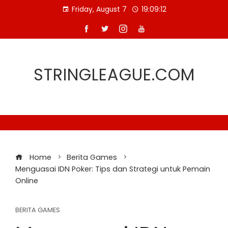
Skip
Friday, August 7
19:09:13
to
content
STRINGLEAGUE.COM
Home
Berita Games
Menguasai IDN Poker: Tips dan Strategi untuk Pemain
Online
BERITA GAMES